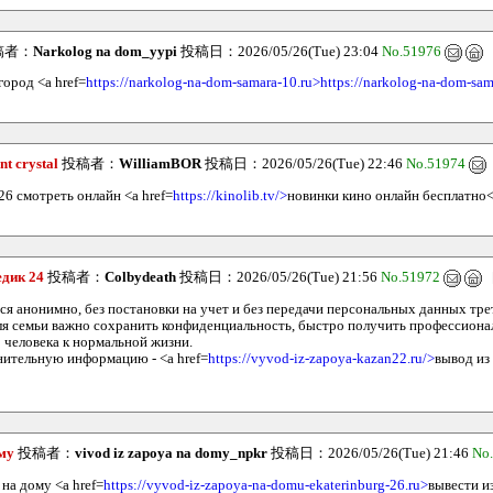
稿者：
Narkolog na dom_yypi
投稿日：2026/05/26(Tue) 23:04
No.51976
город <a href=
https://narkolog-na-dom-samara-10.ru>https://narkolog-na-dom-sam
nt crystal
投稿者：
WilliamBOR
投稿日：2026/05/26(Tue) 22:46
No.51974
26 смотреть онлайн <a href=
https://kinolib.tv/>
новинки кино онлайн бесплатно<
дик 24
投稿者：
Colbydeath
投稿日：2026/05/26(Tue) 21:56
No.51972
ся анонимно, без постановки на учет и без передачи персональных данных тр
ля семьи важно сохранить конфиденциальность, быстро получить профессион
о человека к нормальной жизни.
ительную информацию - <a href=
https://vyvod-iz-zapoya-kazan22.ru/>
вывод из 
ому
投稿者：
vivod iz zapoya na domy_npkr
投稿日：2026/05/26(Tue) 21:46
No
 на дому <a href=
https://vyvod-iz-zapoya-na-domu-ekaterinburg-26.ru>
вывести из