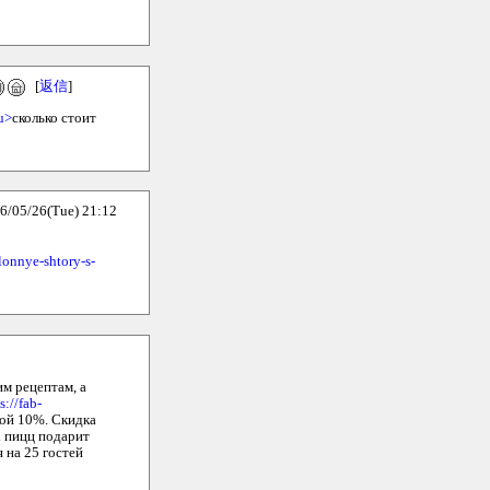
[
返信
]
u>
сколько стоит
5/26(Tue) 21:12
lonnye-shtory-s-
им рецептам, а
s://fab-
кой 10%. Скидка
х пицц подарит
 на 25 гостей