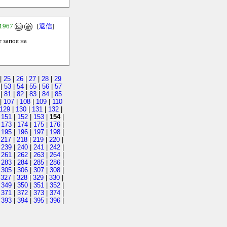
1967
[
返信
]
 запоя на
|
25
|
26
|
27
|
28
|
29
|
53
|
54
|
55
|
56
|
57
|
81
|
82
|
83
|
84
|
85
|
107
|
108
|
109
|
110
129
|
130
|
131
|
132
|
|
151
|
152
|
153
|
154
|
|
173
|
174
|
175
|
176
|
|
195
|
196
|
197
|
198
|
|
217
|
218
|
219
|
220
|
|
239
|
240
|
241
|
242
|
|
261
|
262
|
263
|
264
|
|
283
|
284
|
285
|
286
|
|
305
|
306
|
307
|
308
|
|
327
|
328
|
329
|
330
|
|
349
|
350
|
351
|
352
|
|
371
|
372
|
373
|
374
|
|
393
|
394
|
395
|
396
|