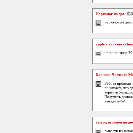
Нарколог на дом
投
нарколог на дом 
apple river concealme
новинки кино 20
Клиника Частный Ме
Работа проводит
понимаем, что д
вернуть близког
Получить дополн
выездом</a>
вывод из запоя на д
вывести из запоя