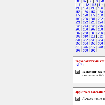
|
86
|
87
|
88
|
89
|
90
|
111
|
112
|
113
|
114
133
|
134
|
135
|
136
155
|
156
|
157
|
158
177
|
178
|
179
|
180
199
|
200
|
201
|
202
221
|
222
|
223
|
224
243
|
244
|
245
|
246
265
|
266
|
267
|
268
287
|
288
|
289
|
290
309
|
310
|
311
|
312
331
|
332
|
333
|
334
353
|
354
|
355
|
356
375
|
376
|
377
|
378
397
|
398
|
399
|
наркологический ст
[
返信
]
наркологические
стационары</a>
apple river concealme
Лучшее прямо зде