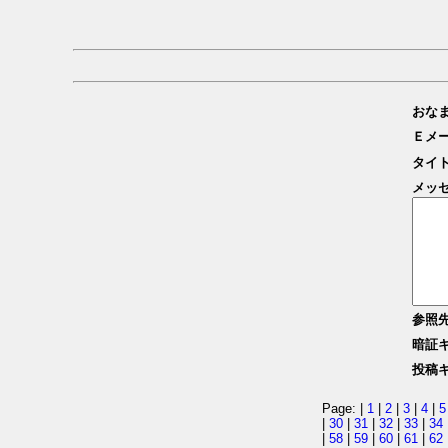
おな
Ｅメ
タイ
メッ
参照
暗証
投稿
Page: |
1
|
2
|
3
|
4
|
5
|
30
|
31
|
32
|
33
|
34
|
58
|
59
|
60
|
61
|
62