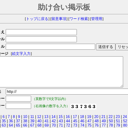
助け合い掲示板
[
トップに戻る
] [
留意事項
] [
ワード検索
] [
管理用
]
まえ
ール
トル
セージ
[
絵文字入力
]
先
キー
（英数字で8文字以内）
キー
（右画像の数字を入力）
|
6
|
7
|
8
|
9
|
10
|
11
|
12
|
13
|
14
|
15
|
16
|
17
|
18
|
19
|
20
|
21
|
22
|
23
|
24
|
35
|
36
|
37
|
38
|
39
|
40
|
41
|
42
|
43
|
44
|
45
|
46
|
47
|
48
|
49
|
50
|
51
|
52
|
63
|
64
|
65
|
66
|
67
|
68
|
69
|
70
|
71
|
72
|
73
|
74
|
75
|
76
|
77
|
78
|
79
|
80