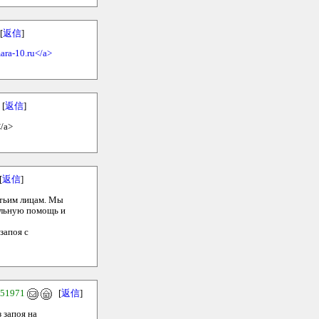
[
返信
]
ara-10.ru</a>
[
返信
]
/a>
[
返信
]
етьим лицам. Мы
альную помощь и
запоя с
.51971
[
返信
]
 запоя на