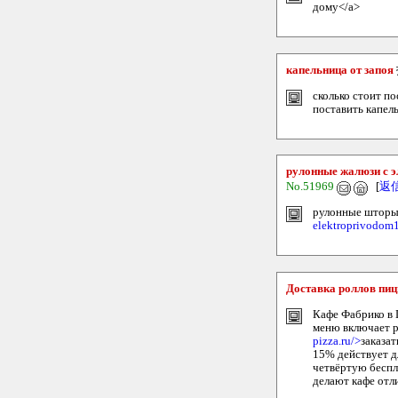
дому</a>
капельница от запоя
сколько стоит по
поставить капел
рулонные жалюзи с 
No.51969
[
返
рулонные шторы н
elektroprivodom1
Доставка роллов пи
Кафе Фабрико в П
меню включает ро
pizza.ru/>
заказа
15% действует д
четвёртую беспл
делают кафе отл