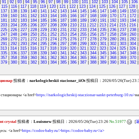
|
91
|
92
|
93
|
94
|
95
|
96
|
97
|
98
|
99
|
100
|
101
|
102
|
103
|
104
|
105
|
106
|
115
|
116
|
117
|
118
|
119
|
120
|
121
|
122
|
123
|
124
|
125
|
126
|
127
|
128
|
|
137
|
138
|
139
|
140
|
141
|
142
|
143
|
144
|
145
|
146
|
147
|
148
|
149
|
150
|
159
|
160
|
161
|
162
|
163
|
164
|
165
|
166
|
167
|
168
|
169
|
170
|
171
|
172
|
181
|
182
|
183
|
184
|
185
|
186
|
187
|
188
|
189
|
190
|
191
|
192
|
193
|
194
|
203
|
204
|
205
|
206
|
207
|
208
|
209
|
210
|
211
|
212
|
213
|
214
|
215
|
216
|
225
|
226
|
227
|
228
|
229
|
230
|
231
|
232
|
233
|
234
|
235
|
236
|
237
|
238
|
247
|
248
|
249
|
250
|
251
|
252
|
253
|
254
|
255
|
256
|
257
|
258
|
259
|
260
|
269
|
270
|
271
|
272
|
273
|
274
|
275
|
276
|
277
|
278
|
279
|
280
|
281
|
282
|
291
|
292
|
293
|
294
|
295
|
296
|
297
|
298
|
299
|
300
|
301
|
302
|
303
|
304
|
313
|
314
|
315
|
316
|
317
|
318
|
319
|
320
|
321
|
322
|
323
|
324
|
325
|
326
|
335
|
336
|
337
|
338
|
339
|
340
|
341
|
342
|
343
|
344
|
345
|
346
|
347
|
348
|
357
|
358
|
359
|
360
|
361
|
362
|
363
|
364
|
365
|
366
|
367
|
368
|
369
|
370
|
379
|
380
|
381
|
382
|
383
|
384
|
385
|
386
|
387
|
388
|
389
|
390
|
391
|
392
ационар
投稿者：
narkologicheskii stacionar_iiOt
投稿日：2026/05/26(Tue) 23:
 стационары <a href=
https://narkologicheskij-staczionar-sankt-peterburg-10.ru>
на
nt crystal
投稿者：
Louismew
投稿日：2026/05/26(Tue) 23:26
No.51977
[
сь: <a href=
https://codos-baby.ru/>https://codos-baby.ru</a>