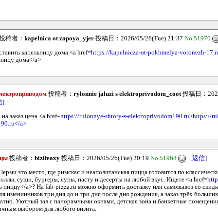
投稿者：
kapelnica ot zapoya_yjer
投稿日：2026/05/26(Tue) 21:37
No.51970
ставить капельницу дома <a href=
https://kapelnicza-ot-pokhmelya-voronezh-17.r
ьницу дома</a>
электроприводом
投稿者：
rylonnie jaluzi s elektroprivodom_coot
投稿日：2026/0
信
]
а заказ цена <a href=
https://rulonnye-shtory-s-elektroprivodom190.ru>https://ru
90.ru</a>
ццы
投稿者：
bizifeaxy
投稿日：2026/05/26(Tue) 20:19
No.51968
[
返信
]
ерми это место, где римская и неаполитанская пицца готовится по классическ
ллы, суши, бургеры, супы, пасту и десерты на любой вкус. Ищете <a href=
http
ть пиццу</a>? На fab-pizza.ru можно оформить доставку или самовывоз со скид
ля именинников три дня до и три дня после дня рождения, а заказ трёх больши
атно. Уютный зал с панорамными окнами, детская зона и банкетные помещения
ичным выбором для любого визита.