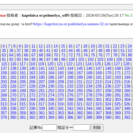
лья
投稿者：
kapelnica ot pohmelya_wlPi
投稿日：2026/05/26(Tue) 20:17
No.5
поя на дому <a href=
https://kapelnicza-ot-pokhmelya-samara-32.ru>
капельница от
|
6
|
7
|
8
|
9
|
10
|
11
|
12
|
13
|
14
|
15
|
16
|
17
|
18
|
19
|
20
|
21
|
22
|
23
|
24
|
35
|
36
|
37
|
38
|
39
|
40
|
41
|
42
|
43
|
44
|
45
|
46
|
47
|
48
|
49
|
50
|
51
|
52
|
63
|
64
|
65
|
66
|
67
|
68
|
69
|
70
|
71
|
72
|
73
|
74
|
75
|
76
|
77
|
78
|
79
|
80
|
91
|
92
|
93
|
94
|
95
|
96
|
97
|
98
|
99
|
100
|
101
|
102
|
103
|
104
|
105
|
106
|
115
|
116
|
117
|
118
|
119
|
120
|
121
|
122
|
123
|
124
|
125
|
126
|
127
|
128
|
|
137
|
138
|
139
|
140
|
141
|
142
|
143
|
144
|
145
|
146
|
147
|
148
|
149
|
150
|
159
|
160
|
161
|
162
|
163
|
164
|
165
|
166
|
167
|
168
|
169
|
170
|
171
|
172
|
181
|
182
|
183
|
184
|
185
|
186
|
187
|
188
|
189
|
190
|
191
|
192
|
193
|
194
|
203
|
204
|
205
|
206
|
207
|
208
|
209
|
210
|
211
|
212
|
213
|
214
|
215
|
216
|
225
|
226
|
227
|
228
|
229
|
230
|
231
|
232
|
233
|
234
|
235
|
236
|
237
|
238
|
247
|
248
|
249
|
250
|
251
|
252
|
253
|
254
|
255
|
256
|
257
|
258
|
259
|
260
|
269
|
270
|
271
|
272
|
273
|
274
|
275
|
276
|
277
|
278
|
279
|
280
|
281
|
282
|
291
|
292
|
293
|
294
|
295
|
296
|
297
|
298
|
299
|
300
|
301
|
302
|
303
|
304
|
313
|
314
|
315
|
316
|
317
|
318
|
319
|
320
|
321
|
322
|
323
|
324
|
325
|
326
|
335
|
336
|
337
|
338
|
339
|
340
|
341
|
342
|
343
|
344
|
345
|
346
|
347
|
348
|
357
|
358
|
359
|
360
|
361
|
362
|
363
|
364
|
365
|
366
|
367
|
368
|
369
|
370
|
379
|
380
|
381
|
382
|
383
|
384
|
385
|
386
|
387
|
388
|
389
|
390
|
391
|
392
記事No
暗証キー