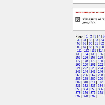
капельница от похме
капельница от за
дому</a>
Page: |
1
|
2
|
3
|
4
|
5
|
30
|
31
|
32
|
33
|
34
|
58
|
59
|
60
|
61
|
62
|
86
|
87
|
88
|
89
|
90
|
111
|
112
|
113
|
114
133
|
134
|
135
|
136
155
|
156
|
157
|
158
177
|
178
|
179
|
180
199
|
200
|
201
|
202
221
|
222
|
223
|
224
243
|
244
|
245
|
246
265
|
266
|
267
|
268
287
|
288
|
289
|
290
309
|
310
|
311
|
312
331
|
332
|
333
|
334
353
|
354
|
355
|
356
375
|
376
|
377
|
378
397
|
398
|
399
|