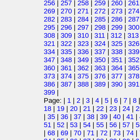
256
|
257
|
258
|
259
|
260
|
261
269
|
270
|
271
|
272
|
273
|
274
282
|
283
|
284
|
285
|
286
|
287
295
|
296
|
297
|
298
|
299
|
300
308
|
309
|
310
|
311
|
312
|
313
321
|
322
|
323
|
324
|
325
|
326
334
|
335
|
336
|
337
|
338
|
339
347
|
348
|
349
|
350
|
351
|
352
360
|
361
|
362
|
363
|
364
|
365
373
|
374
|
375
|
376
|
377
|
378
386
|
387
|
388
|
389
|
390
|
391
399
|
Page: |
1
|
2
|
3
|
4
|
5
|
6
|
7
|
8
18
|
19
|
20
|
21
|
22
|
23
|
24
|
2
|
35
|
36
|
37
|
38
|
39
|
40
|
41
|
51
|
52
|
53
|
54
|
55
|
56
|
57
|
5
|
68
|
69
|
70
|
71
|
72
|
73
|
74
|