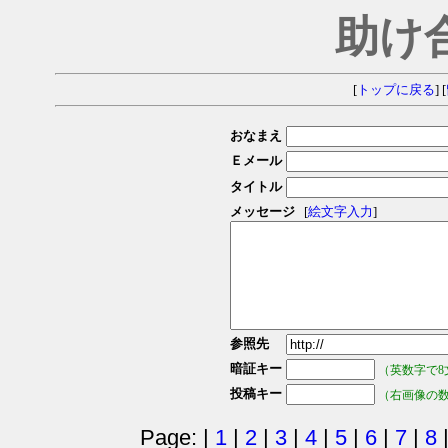
助け
[
トップに戻る
] [
おなまえ
Ｅメール
タイトル
メッセージ
[
絵文字入力
]
参照先
暗証キー
（英数字で8
投稿キー
（右画像の
Page: |
1
|
2
|
3
|
4
|
5
|
6
|
7
|
8