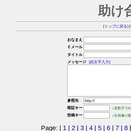
助け
[
トップに戻る
] [
おなまえ
Ｅメール
タイトル
メッセージ
[
絵文字入力
]
参照先
暗証キー
（英数字で8
投稿キー
（右画像の
Page: |
1
|
2
|
3
|
4
|
5
|
6
|
7
|
8