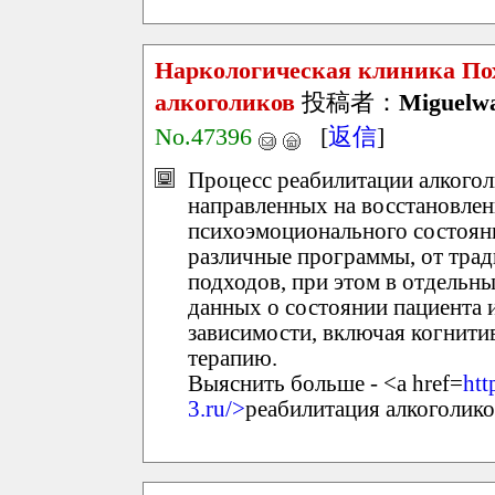
Наркологическая клиника По
алкоголиков
投稿者：
Miguelw
No.47396
[
返信
]
Процесс реабилитации алкоголи
направленных на восстановлени
психоэмоционального состоян
различные программы, от тра
подходов, при этом в отдельн
данных о состоянии пациента 
зависимости, включая когнити
терапию.
Выяснить больше - <a href=
htt
3.ru/>
реабилитация алкоголико