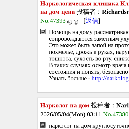
Наркологическая клиника Кл
на дом цена
投稿者：
Richards
No.47393
[
返信
]
Помощь на дому рассматриваю
сопровождаются заметным уху
Это может быть запой на прот
похмелье, дрожь в руках, нару
тошнота, сухость во рту, сниж
В таких случаях осмотр врача 
состояния и понять, безопасно
Узнать больше -
http://narkolo
Нарколог на дом
投稿者：
Nark
2026/05/04(Mon) 03:11
No.47380
нарколог на дом круглосуточно