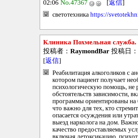
02:06
No.47367
[
返信
]
светотехника
https://svetotekhn
Клиника Похмельная служба.
投稿者：
RaymondBar
投稿日：202
[
返信
]
Реабилитация алкоголиков с а
котором пациент получает не
психологическую помощь, не р
обстоятельств зависимости, вк
программы ориентированы на б
что важно для тех, кто стремит
опасается осуждения или утра
выезд нарколога на дом. Важн
качество предоставляемых усл
включая детоксикацию, психот