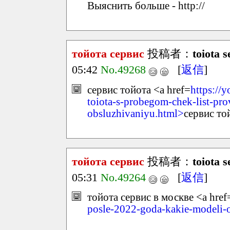
Выяснить больше - http://
тойота сервис
投稿者：
toiota 
05:42
No.49268
[
返信
]
сервис тойота <a href=
https://
toiota-s-probegom-chek-list-pro
obsluzhivaniyu.html>
сервис то
тойота сервис
投稿者：
toiota 
05:31
No.49264
[
返信
]
тойота сервис в москве <a href
posle-2022-goda-kakie-modeli-o