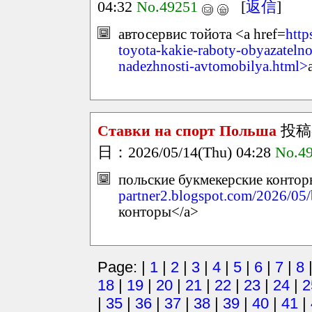
04:32
No.49251
[
返信
]
автосервис тойота <a href=
http
toyota-kakie-raboty-obyazateln
nadezhnosti-avtomobilya.html>
Ставки на спорт Польша
投稿
日：2026/05/14(Thu) 04:28
No.4
польские букмекерские контор
partner2.blogspot.com/2026/05/
конторы</a>
Page: |
1
|
2
|
3
|
4
|
5
|
6
|
7
|
8
18
|
19
|
20
|
21
|
22
|
23
|
24
|
2
|
35
|
36
|
37
|
38
|
39
|
40
|
41
|