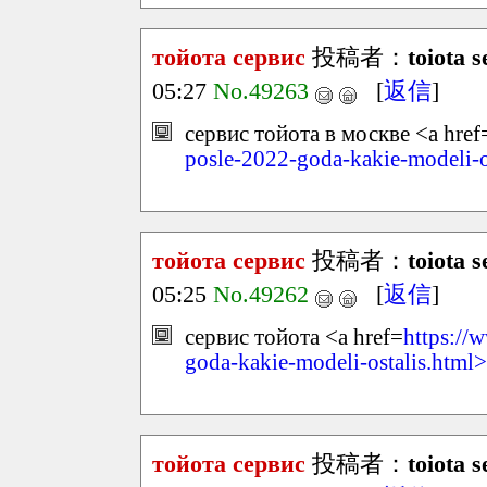
тойота сервис
投稿者：
toiota 
05:27
No.49263
[
返信
]
сервис тойота в москве <a href
posle-2022-goda-kakie-modeli-o
тойота сервис
投稿者：
toiota 
05:25
No.49262
[
返信
]
сервис тойота <a href=
https://
goda-kakie-modeli-ostalis.html>
тойота сервис
投稿者：
toiota 