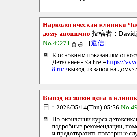
Наркологическая клиника Час
дому анонимно
投稿者：
David
No.49274
[
返信
]
К основным показаниям относ
Детальнее - <a href=
https://vy
8.ru/>
вывод из запоя на дому<
Вывод из запоя цена в клини
日：2026/05/14(Thu) 05:56
No.4
По окончании курса детоксикац
подробные рекомендации, пом
и предотвратить повторные слу