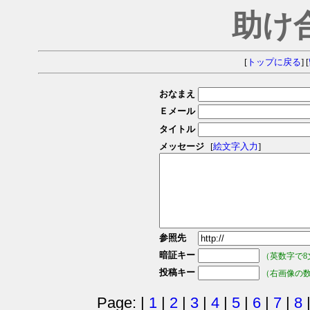
助け
[
トップに戻る
] [
おなまえ
Ｅメール
タイトル
メッセージ
[
絵文字入力
]
参照先
暗証キー
（英数字で8
投稿キー
（右画像の
Page: |
1
|
2
|
3
|
4
|
5
|
6
|
7
|
8