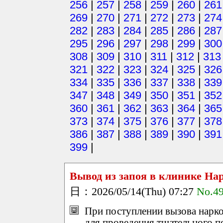
256
|
257
|
258
|
259
|
260
|
261
269
|
270
|
271
|
272
|
273
|
274
282
|
283
|
284
|
285
|
286
|
287
295
|
296
|
297
|
298
|
299
|
300
308
|
309
|
310
|
311
|
312
|
313
321
|
322
|
323
|
324
|
325
|
326
334
|
335
|
336
|
337
|
338
|
339
347
|
348
|
349
|
350
|
351
|
352
360
|
361
|
362
|
363
|
364
|
365
373
|
374
|
375
|
376
|
377
|
378
386
|
387
|
388
|
389
|
390
|
391
399
|
Вывод из запоя в клинике На
日：2026/05/14(Thu) 07:27
No.4
При поступлении вызова нарко
для проведения тщательного п