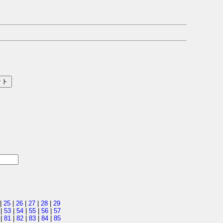
|
25
|
26
|
27
|
28
|
29
|
53
|
54
|
55
|
56
|
57
|
81
|
82
|
83
|
84
|
85