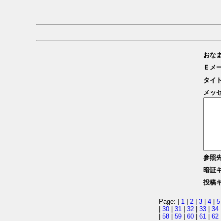
おな
Ｅメ
タイ
メッ
参照
暗証
投稿
Page: |
1
|
2
|
3
|
4
|
5
|
30
|
31
|
32
|
33
|
34
|
58
|
59
|
60
|
61
|
62