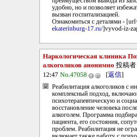
преимуществом вывода из запоя
удобно, но и позволяет избежа
вызван госпитализацией.
Ознакомиться с деталями - [url
ekaterinburg-17.ru/
]vyvod-iz-za
Наркологическая клиника По
алкоголиков анонимно
投稿者
12:47
No.47058
[
返信
]
Реабилитация алкоголиков с и
комплексный подход, включа
психотерапевтическую и соци
восстановление человека посл
алкоголем. Программа подбира
пациента, его состояния, соп
проблем. Реабилитация не огра
включает также работу с псих