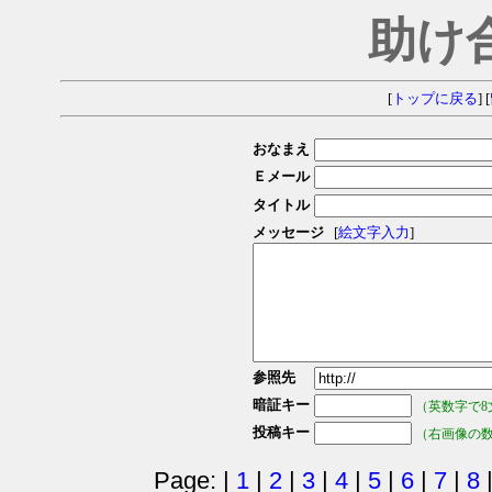
助け
[
トップに戻る
] [
おなまえ
Ｅメール
タイトル
メッセージ
[
絵文字入力
]
参照先
暗証キー
（英数字で8
投稿キー
（右画像の
Page: |
1
|
2
|
3
|
4
|
5
|
6
|
7
|
8