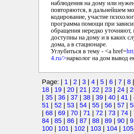
наблюдения на дому или нуже
повторяются, в дальнейшем мо
кодирование, участие психолог
программа помощи при зависим
обращения нередко уточняют, к
доступны на дому и в каких сл
дома, а в стационаре.
Углубиться в тему - <a href=
ht
4.ru/>
нарколог на дом вывод е
Page: |
1
|
2
|
3
|
4
|
5
|
6
|
7
|
8
18
|
19
|
20
|
21
|
22
|
23
|
24
|
2
|
35
|
36
|
37
|
38
|
39
|
40
|
41
|
51
|
52
|
53
|
54
|
55
|
56
|
57
|
5
|
68
|
69
|
70
|
71
|
72
|
73
|
74
|
84
|
85
|
86
|
87
|
88
|
89
|
90
|
9
100
|
101
|
102
|
103
|
104
|
105