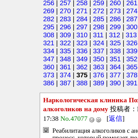
256
|
257
|
258
|
259
|
260
|
261
269
|
270
|
271
|
272
|
273
|
274
282
|
283
|
284
|
285
|
286
|
287
295
|
296
|
297
|
298
|
299
|
300
308
|
309
|
310
|
311
|
312
|
313
321
|
322
|
323
|
324
|
325
|
326
334
|
335
|
336
|
337
|
338
|
339
347
|
348
|
349
|
350
|
351
|
352
360
|
361
|
362
|
363
|
364
|
365
373
|
374
|
375
|
376
|
377
|
378
386
|
387
|
388
|
389
|
390
|
391
Наркологическая клиника По
алкоголиков на дому
投稿者：
17:38
No.47077
[
返信
]
Реабилитация алкоголиков с 
процесс, который помогает лю