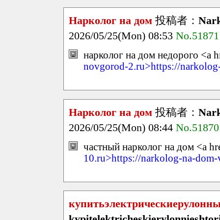
Нарколог на дом
投稿者：
Nark
2026/05/25(Mon) 08:53
No.51871
нарколог на дом недорого <a h
novgorod-2.ru>https://narkolo
Нарколог на дом
投稿者：
Nark
2026/05/25(Mon) 08:44
No.51870
частный нарколог на дом <a hr
10.ru>https://narkolog-na-dom-
купитьэлектрическиерулонн
kypitelektricheskierylonniesht