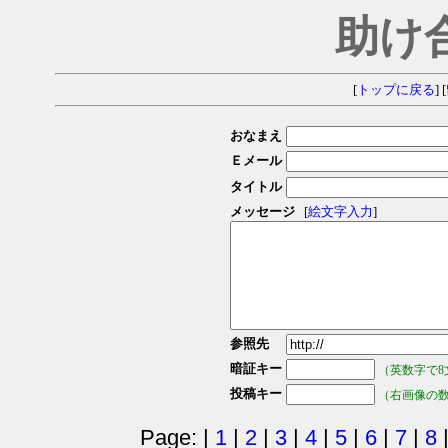
助け
[
トップに戻る
] [
おなまえ
Ｅメール
タイトル
メッセージ
[
絵文字入力
]
参照先
暗証キー
（英数字で8
投稿キー
（右画像の
Page: |
1
|
2
|
3
|
4
|
5
|
6
|
7
|
8