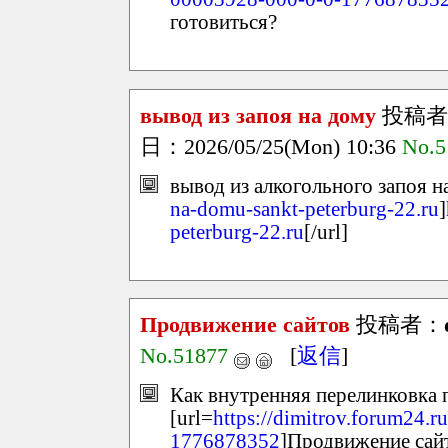
готовиться?
вывод из запоя на дому
投稿者
日：2026/05/25(Mon) 10:36
No.5
вывод из алкогольного запоя н
na-domu-sankt-peterburg-22.ru
]
peterburg-22.ru
[/url]
Продвижение сайтов
投稿者：
No.51877
[
返信
]
Как внутренняя перелинковка 
[url=
https://dimitrov.forum24.
1776878352
]Продвижение сайт