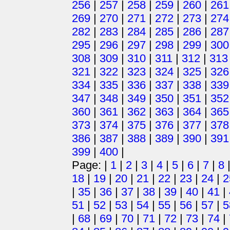
256
|
257
|
258
|
259
|
260
|
261
269
|
270
|
271
|
272
|
273
|
274
282
|
283
|
284
|
285
|
286
|
287
295
|
296
|
297
|
298
|
299
|
300
308
|
309
|
310
|
311
|
312
|
313
321
|
322
|
323
|
324
|
325
|
326
334
|
335
|
336
|
337
|
338
|
339
347
|
348
|
349
|
350
|
351
|
352
360
|
361
|
362
|
363
|
364
|
365
373
|
374
|
375
|
376
|
377
|
378
386
|
387
|
388
|
389
|
390
|
391
399
|
400
|
Page: |
1
|
2
|
3
|
4
|
5
|
6
|
7
|
8
18
|
19
|
20
|
21
|
22
|
23
|
24
|
2
|
35
|
36
|
37
|
38
|
39
|
40
|
41
|
51
|
52
|
53
|
54
|
55
|
56
|
57
|
5
|
68
|
69
|
70
|
71
|
72
|
73
|
74
|