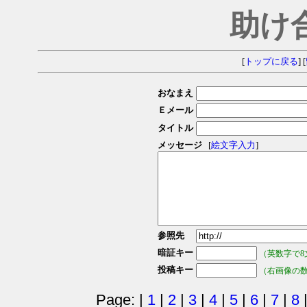
助け
[
トップに戻る
] [
おなまえ
Ｅメール
タイトル
メッセージ
[
絵文字入力
]
参照先
暗証キー
（英数字で8
投稿キー
（右画像の
Page: |
1
|
2
|
3
|
4
|
5
|
6
|
7
|
8