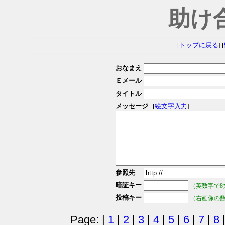
助け
[
トップに戻る
] [
おなまえ
Ｅメール
タイトル
メッセージ
[
絵文字入力
]
参照先
暗証キー
（英数字で8
投稿キー
（右画像の
Page: |
1
|
2
|
3
|
4
|
5
|
6
|
7
|
8