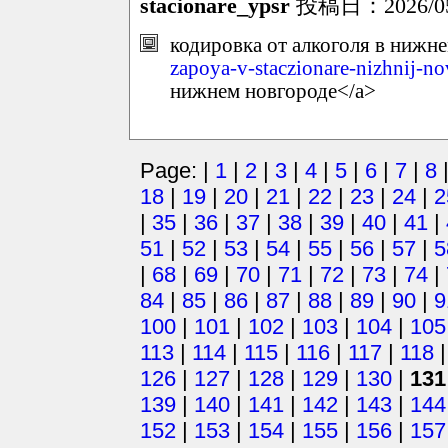
stacionare_ypsr
投稿日：2026/05/
кодировка от алкоголя в нижне
zapoya-v-staczionare-nizhnij-n
нижнем новгороде</a>
Page: |
1
|
2
|
3
|
4
|
5
|
6
|
7
|
8
18
|
19
|
20
|
21
|
22
|
23
|
24
|
2
|
35
|
36
|
37
|
38
|
39
|
40
|
41
|
51
|
52
|
53
|
54
|
55
|
56
|
57
|
5
|
68
|
69
|
70
|
71
|
72
|
73
|
74
|
84
|
85
|
86
|
87
|
88
|
89
|
90
|
9
100
|
101
|
102
|
103
|
104
|
105
113
|
114
|
115
|
116
|
117
|
118
126
|
127
|
128
|
129
|
130
|
131
139
|
140
|
141
|
142
|
143
|
144
152
|
153
|
154
|
155
|
156
|
157