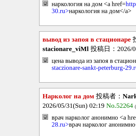
наркология на дом <a href=
htt
30.ru>
наркология на дом</a>
вывод из запоя в стационаре
stacionare_viMl
投稿日：2026/05/
цена вывода из запоя в стацион
staczionare-sankt-peterburg-29.
Нарколог на дом
投稿者：
Nark
2026/05/31(Sun) 02:19
No.52264
врач нарколог анонимно <a hre
28.ru>
врач нарколог анонимно