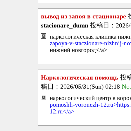
вывод из запоя в стационаре
stacionare_dumn
投稿日：2026/05/
наркологическая клиника нижн
zapoya-v-staczionare-nizhnij-n
нижний новгород</a>
Наркологическая помощь
投
稿日：2026/05/31(Sun) 02:18
No
наркологический центр в воро
pomoshh-voronezh-12.ru>https:
12.ru</a>