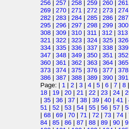
256
|
257
|
258
|
259
|
260
|
261
269
|
270
|
271
|
272
|
273
|
274
282
|
283
|
284
|
285
|
286
|
287
295
|
296
|
297
|
298
|
299
|
300
308
|
309
|
310
|
311
|
312
|
313
321
|
322
|
323
|
324
|
325
|
326
334
|
335
|
336
|
337
|
338
|
339
347
|
348
|
349
|
350
|
351
|
352
360
|
361
|
362
|
363
|
364
|
365
373
|
374
|
375
|
376
|
377
|
378
386
|
387
|
388
|
389
|
390
|
391
Page: |
1
|
2
|
3
|
4
|
5
|
6
|
7
|
8
18
|
19
|
20
|
21
|
22
|
23
|
24
|
2
|
35
|
36
|
37
|
38
|
39
|
40
|
41
|
51
|
52
|
53
|
54
|
55
|
56
|
57
|
5
|
68
|
69
|
70
|
71
|
72
|
73
|
74
|
84
|
85
|
86
|
87
|
88
|
89
|
90
|
9