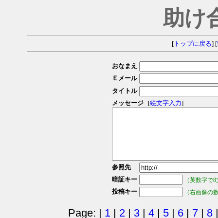
助け
[
トップに戻る
] [
おなまえ
Ｅメール
タイトル
メッセージ
[
絵文字入力
]
参照先
暗証キー
（英数字で8
投稿キー
（右画像の
Page: |
1
|
2
|
3
|
4
|
5
|
6
|
7
|
8