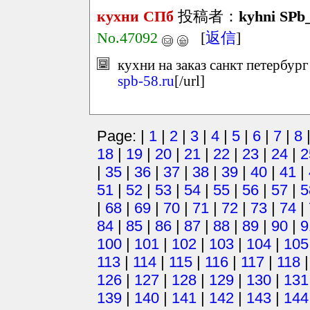
кухни СПб
投稿者：
kyhni SPb
No.47092
[
返信
]
кухни на заказ санкт петербург
spb-58.ru
[/url]
Page: |
1
|
2
|
3
|
4
|
5
|
6
|
7
|
8
18
|
19
|
20
|
21
|
22
|
23
|
24
|
2
|
35
|
36
|
37
|
38
|
39
|
40
|
41
|
51
|
52
|
53
|
54
|
55
|
56
|
57
|
5
|
68
|
69
|
70
|
71
|
72
|
73
|
74
|
84
|
85
|
86
|
87
|
88
|
89
|
90
|
9
100
|
101
|
102
|
103
|
104
|
105
113
|
114
|
115
|
116
|
117
|
118
126
|
127
|
128
|
129
|
130
|
131
139
|
140
|
141
|
142
|
143
|
144