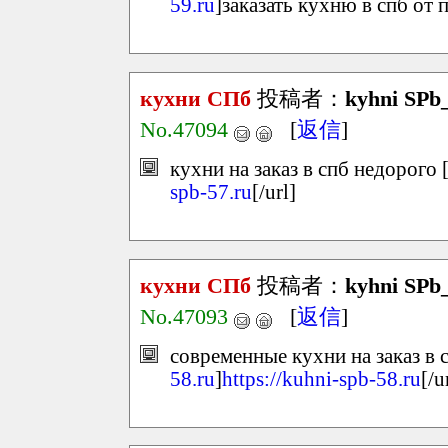
59.ru
]заказать кухню в спб от 
кухни СПб
投稿者：
kyhni SPb
No.47094
[
返信
]
кухни на заказ в спб недорого 
spb-57.ru
[/url]
кухни СПб
投稿者：
kyhni SPb_
No.47093
[
返信
]
современные кухни на заказ в с
58.ru
]
https://kuhni-spb-58.ru
[/u