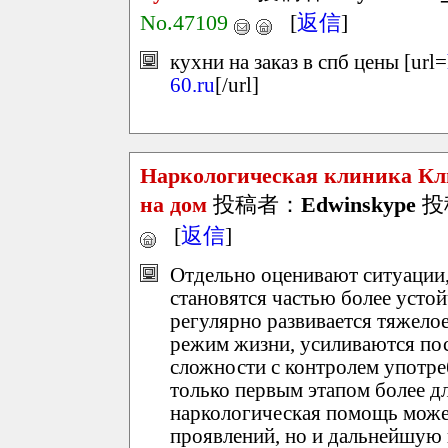
No.47109
[
返信
]
кухни на заказ в спб цены [url=
60.ru
[/url]
Наркологическая клиника Кл
на дом
投稿者：
Edwinskype
投稿
[
返信
]
Отдельно оценивают ситуации,
становятся частью более усто
регулярно развивается тяжело
режим жизни, усиливаются пос
сложности с контролем употр
только первым этапом более 
наркологическая помощь может
проявлений, но и дальнейшую 