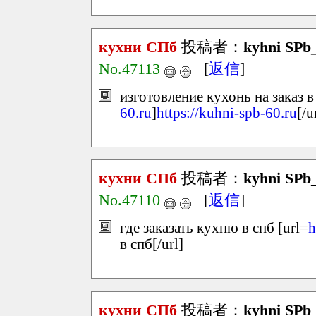
кухни СПб
投稿者：
kyhni SPb
No.47113
[
返信
]
изготовление кухонь на заказ в
60.ru
]
https://kuhni-spb-60.ru
[/u
кухни СПб
投稿者：
kyhni SPb_
No.47110
[
返信
]
где заказать кухню в спб [url=
h
в спб[/url]
кухни СПб
投稿者：
kyhni SPb