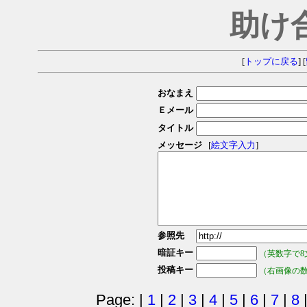
助け
[
トップに戻る
] [
おなまえ
Ｅメール
タイトル
メッセージ
[
絵文字入力
]
参照先
暗証キー
（英数字で8
投稿キー
（右画像の
Page: |
1
|
2
|
3
|
4
|
5
|
6
|
7
|
8