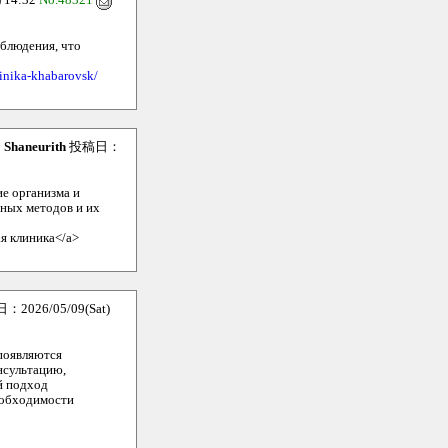
 14:32
No.48321
блюдения, что
linika-khabarovsk/
：
Shaneurith
投稿日：
е организма и
ных методов и их
я клиника</a>
2026/05/09(Sat)
появляются
онсультацию,
й подход
еобходимости