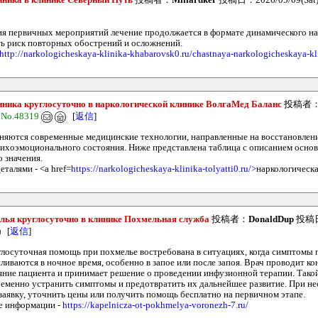
иника в клинике Северный Путь
投稿者：
Millardker
投稿日：2026/05/09(Sat)
я первичных мероприятий лечение продолжается в формате динамического на
ть риск повторных обострений и осложнений.
http://narkologicheskaya-klinika-khabarovsk0.ru/chastnaya-narkologicheskaya-k
ника круглосуточно в наркологической клинике ВолгаМед Баланс
投稿者
4
No.48319
[
返信
]
няются современные медицинские технологии, направленные на восстановлени
ихоэмоционального состояния. Ниже представлена таблица с описанием основ
 значения.
еталями - <a href=
https://narkologicheskaya-klinika-tolyatti0.ru/>
наркологическа
лья круглосуточно в клинике Похмельная служба
投稿者：
DonaldDup
投稿日：
[
返信
]
лосуточная помощь при похмелье востребована в ситуациях, когда симптомы 
ливаются в ночное время, особенно в запое или после запоя. Врач проводит к
яние пациента и принимает решение о проведении инфузионной терапии. Тако
ременно устранить симптомы и предотвратить их дальнейшее развитие. При н
заявку, уточнить цены или получить помощь бесплатно на первичном этапе.
е информации -
https://kapelnicza-ot-pokhmelya-voronezh-7.ru/