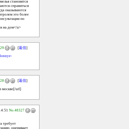
мелья становятся
аются справиться
гда оказываются
нтролем это более
онсультации по
в на дом</a>
329
[
返信
]
ulonnye-
328
[
返信
]
 москве[/url]
14:51
No.48327
та требует
тацию, оценивает