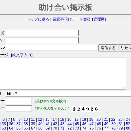
助け合い掲示板
[
トップに戻る
] [
留意事項
] [
ワード検索
] [
管理用
]
まえ
ール
トル
セージ
[
絵文字入力
]
先
キー
（英数字で8文字以内）
キー
（右画像の数字を入力）
|
6
|
7
|
8
|
9
|
10
|
11
|
12
|
13
|
14
|
15
|
16
|
17
|
18
|
19
|
20
|
21
|
22
|
23
|
24
|
35
|
36
|
37
|
38
|
39
|
40
|
41
|
42
|
43
|
44
|
45
|
46
|
47
|
48
|
49
|
50
|
51
|
52
|
63
|
64
|
65
|
66
|
67
|
68
|
69
|
70
|
71
|
72
|
73
|
74
|
75
|
76
|
77
|
78
|
79
|
80