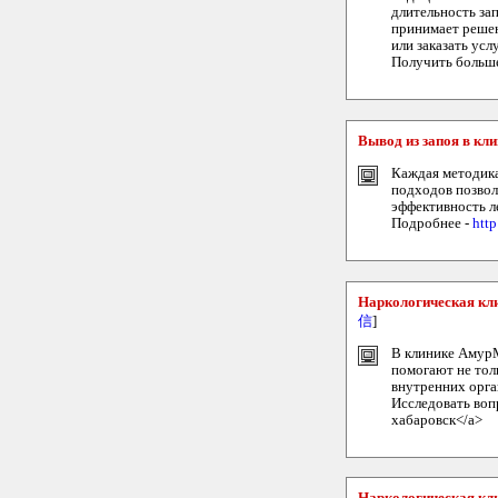
длительность за
принимает решен
или заказать усл
Получить больш
Вывод из запоя в кл
Каждая методика
подходов позвол
эффективность л
Подробнее -
htt
Наркологическая кл
信
]
В клинике АмурМ
помогают не тол
внутренних орга
Исследовать вопр
хабаровск</a>