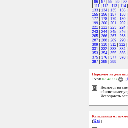
|
86
|
87
|
88
|
89
|
90
|
111
|
112
|
113
|
114
133
|
134
|
135
|
136
155
|
156
|
157
|
158
177
|
178
|
179
|
180
199
|
200
|
201
|
202
221
|
222
|
223
|
224
243
|
244
|
245
|
246
265
|
266
|
267
|
268
287
|
288
|
289
|
290
309
|
310
|
311
|
312
331
|
332
|
333
|
334
353
|
354
|
355
|
356
375
|
376
|
377
|
378
397
|
398
|
399
|
Нарколог на дом на 
15:58
No.48337
[
Несмотря на вые
обеспечивает уп
Исследовать вопр
Капельница от похме
[
返信
]