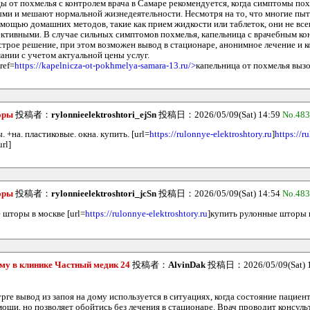
ы от похмелья с контролем врача в Самаре рекомендуется, когда симптомы пох
ми и мешают нормальной жизнедеятельности. Несмотря на то, что многие пыт
омощью домашних методов, такие как прием жидкости или таблеток, они не все
ктивными. В случае сильных симптомов похмелья, капельница с врачебным ко
строе решение, при этом возможен вывод в стационаре, анонимное лечение и к
ании с учетом актуальной цены услуг.
ref=
https://kapelnicza-ot-pokhmelya-samara-13.ru/>
капельница от похмелья вызо
оры
投稿者：
rylonnieelektroshtori_ejSn
投稿日：2026/05/09(Sat) 14:59
No.48
 +на. пластиковые. окна. купить. [url=
https://rulonnye-elektroshtory.ru
]
https://r
url]
оры
投稿者：
rylonnieelektroshtori_jcSn
投稿日：2026/05/09(Sat) 14:54
No.48
 шторы в москве [url=
https://rulonnye-elektroshtory.ru
]купить рулонные шторы в
ому в клинике Частный медик 24
投稿者：
AlvinDak
投稿日：2026/05/09(Sat) 
ге вывод из запоя на дому используется в ситуациях, когда состояние пациен
ощи, но позволяет обойтись без лечения в стационаре. Врач проводит консуль