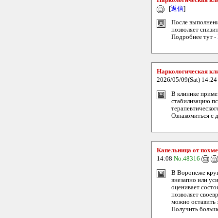
Наркологическая кл
[
返信
]
После выполнени
позволяет снизи
Подробнее тут -
Наркологическая кли
2026/05/09(Sat) 14:2
В клинике приме
стабилизацию пс
терапевтического
Ознакомиться с д
Капельница от похме
14:08
No.48316
В Воронеже круг
внезапно или уси
оценивает состо
позволяет своев
можно оставить 
Получить больш