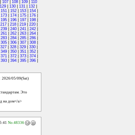
|
107
|
108
|
109
|
110
129
|
130
|
131
|
132
|
|
151
|
152
|
153
|
154
|
|
173
|
174
|
175
|
176
|
|
195
|
196
|
197
|
198
|
|
217
|
218
|
219
|
220
|
|
239
|
240
|
241
|
242
|
|
261
|
262
|
263
|
264
|
|
283
|
284
|
285
|
286
|
|
305
|
306
|
307
|
308
|
|
327
|
328
|
329
|
330
|
|
349
|
350
|
351
|
352
|
|
371
|
372
|
373
|
374
|
|
393
|
394
|
395
|
396
|
26/05/09(Sat)
стандартам. Это
зд на дом</a>
5:41
No.48336