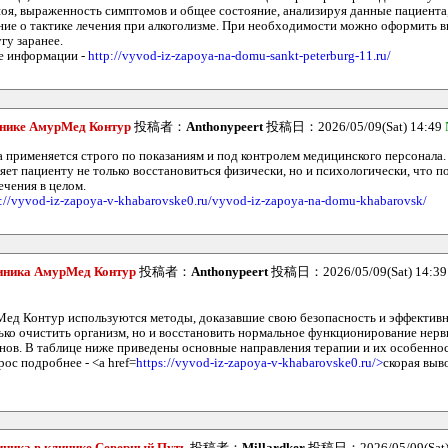
поя, выраженность симптомов и общее состояние, анализируя данные пациента,
ие о тактике лечения при алкоголизме. При необходимости можно оформить в
угу заранее.
е информации -
http://vyvod-iz-zapoya-na-domu-sankt-peterburg-11.ru/
инике АмурМед Контур
投稿者：
Anthonypeert
投稿日：2026/05/09(Sat) 14:49
 применяется строго по показаниям и под контролем медицинского персонала
яет пациенту не только восстановиться физически, но и психологически, что 
ечения в целом.
p://vyvod-iz-zapoya-v-khabarovske0.ru/vyvod-iz-zapoya-na-domu-khabarovsk/
иника АмурМед Контур
投稿者：
Anthonypeert
投稿日：2026/05/09(Sat) 14:3
ед Контур используются методы, доказавшие свою безопасность и эффективн
ько очистить организм, но и восстановить нормальное функционирование нерв
нов. В таблице ниже приведены основные направления терапии и их особеннос
ос подробнее - <a href=
https://vyvod-iz-zapoya-v-khabarovske0.ru/>
скорая выво