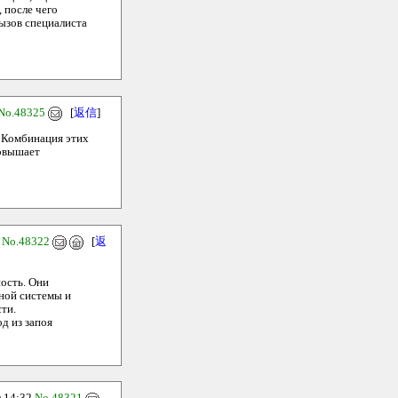
 после чего
ызов специалиста
No.48325
[
返信
]
. Комбинация этих
повышает
9
No.48322
[
返
ость. Они
ной системы и
ти.
д из запоя