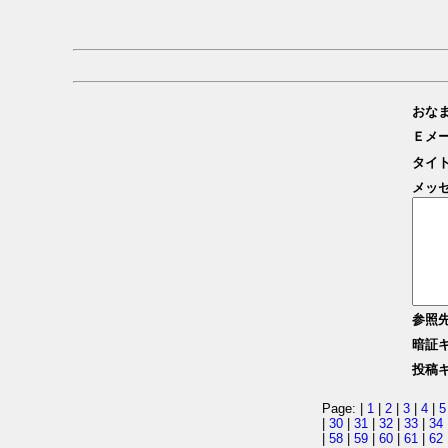
おな
Ｅメ
タイ
メッ
参照
暗証
投稿
Page: |
1
|
2
|
3
|
4
|
5
|
30
|
31
|
32
|
33
|
34
|
58
|
59
|
60
|
61
|
62