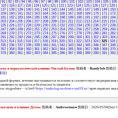
|
91
|
92
|
93
|
94
|
95
|
96
|
97
|
98
|
99
|
100
|
101
|
102
|
103
|
104
|
105
|
106
|
115
|
116
|
117
|
118
|
119
|
120
|
121
|
122
|
123
|
124
|
125
|
126
|
127
|
128
|
|
137
|
138
|
139
|
140
|
141
|
142
|
143
|
144
|
145
|
146
|
147
|
148
|
149
|
150
|
159
|
160
|
161
|
162
|
163
|
164
|
165
|
166
|
167
|
168
|
169
|
170
|
171
|
172
|
181
|
182
|
183
|
184
|
185
|
186
|
187
|
188
|
189
|
190
|
191
|
192
|
193
|
194
|
203
|
204
|
205
|
206
|
207
|
208
|
209
|
210
|
211
|
212
|
213
|
214
|
215
|
216
|
225
|
226
|
227
|
228
|
229
|
230
|
231
|
232
|
233
|
234
|
235
|
236
|
237
|
238
|
247
|
248
|
249
|
250
|
251
|
252
|
253
|
254
|
255
|
256
|
257
|
258
|
259
|
260
|
269
|
270
|
271
|
272
|
273
|
274
|
275
|
276
|
277
|
278
|
279
|
280
|
281
|
282
|
291
|
292
|
293
|
294
|
295
|
296
|
297
|
298
|
299
|
300
|
301
|
302
|
303
|
304
|
313
|
314
|
315
|
316
|
317
|
318
|
319
|
320
|
321
|
322
|
323
|
324
|
325
|
326
|
335
|
336
|
337
|
338
|
339
|
340
|
341
|
342
|
343
|
344
|
345
|
346
|
347
|
348
|
357
|
358
|
359
|
360
|
361
|
362
|
363
|
364
|
365
|
366
|
367
|
368
|
369
|
370
|
379
|
380
|
381
|
382
|
383
|
384
|
385
|
386
|
387
|
388
|
389
|
390
|
391
|
392
дому в наркологической клинике Чистый Баланс
投稿者：
RandySob
投稿日：20
返信
]
здной формат, лечение выстраивается поэтапно и соответствует медицинским 
равляемость процесса и безопасность пациента.
ос подробнее - <a href=
https://narkolog-na-dom-v-rnd19.ru/>
врач нарколог вые
лья цена в клинике Детокс
投稿者：
Andrewemurn
投稿日：2026/05/09(Sat) 1