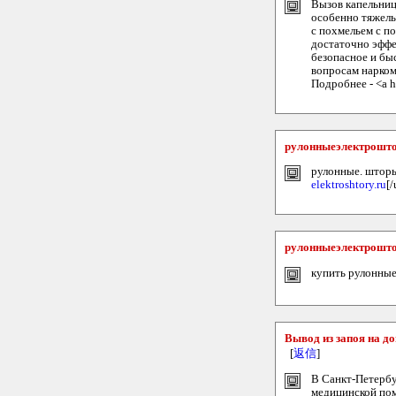
Вызов капельниц
особенно тяжелы
с похмельем с п
достаточно эффе
безопасное и бы
вопросам нарком
Подробнее - <a h
рулонныеэлектрошт
рулонные. шторы.
elektroshtory.ru
[/
рулонныеэлектрошт
купить рулонные
Вывод из запоя на д
[
返信
]
В Санкт-Петербур
медицинской пом