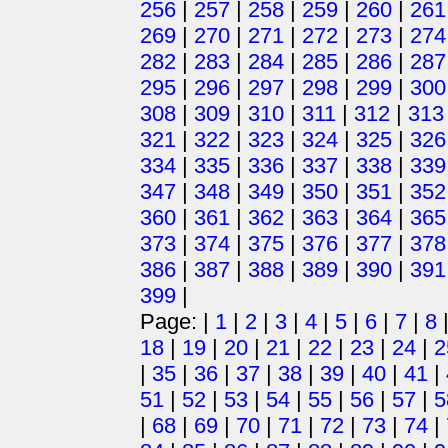
256
|
257
|
258
|
259
|
260
|
261
269
|
270
|
271
|
272
|
273
|
274
282
|
283
|
284
|
285
|
286
|
287
295
|
296
|
297
|
298
|
299
|
300
308
|
309
|
310
|
311
|
312
|
313
321
|
322
|
323
|
324
|
325
|
326
334
|
335
|
336
|
337
|
338
|
339
347
|
348
|
349
|
350
|
351
|
352
360
|
361
|
362
|
363
|
364
|
365
373
|
374
|
375
|
376
|
377
|
378
386
|
387
|
388
|
389
|
390
|
391
399
|
Page: |
1
|
2
|
3
|
4
|
5
|
6
|
7
|
8
18
|
19
|
20
|
21
|
22
|
23
|
24
|
2
|
35
|
36
|
37
|
38
|
39
|
40
|
41
|
51
|
52
|
53
|
54
|
55
|
56
|
57
|
5
|
68
|
69
|
70
|
71
|
72
|
73
|
74
|