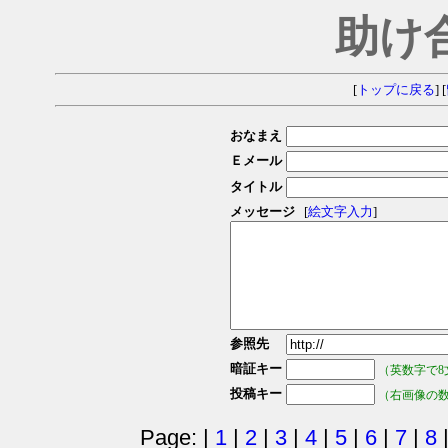
助け
[
トップに戻る
] [
おなまえ
Ｅメール
タイトル
メッセージ
[
絵文字入力
]
参照先
暗証キー
（英数字で8
投稿キー
（右画像の
Page: |
1
|
2
|
3
|
4
|
5
|
6
|
7
|
8