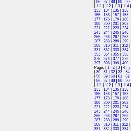
|
86
|
87
|
88
|
89
|
90
|
111
|
112
|
113
|
114
133
|
134
|
135
|
136
155
|
156
|
157
|
158
177
|
178
|
179
|
180
199
|
200
|
201
|
202
221
|
222
|
223
|
224
243
|
244
|
245
|
246
265
|
266
|
267
|
268
287
|
288
|
289
|
290
309
|
310
|
311
|
312
331
|
332
|
333
|
334
353
|
354
|
355
|
356
375
|
376
|
377
|
378
397
|
398
|
399
|
400
|
Page: |
1
|
2
|
3
|
4
|
5
|
30
|
31
|
32
|
33
|
34
|
58
|
59
|
60
|
61
|
62
|
86
|
87
|
88
|
89
|
90
|
111
|
112
|
113
|
114
133
|
134
|
135
|
136
155
|
156
|
157
|
158
177
|
178
|
179
|
180
199
|
200
|
201
|
202
221
|
222
|
223
|
224
243
|
244
|
245
|
246
265
|
266
|
267
|
268
287
|
288
|
289
|
290
309
|
310
|
311
|
312
331
|
332
|
333
|
334