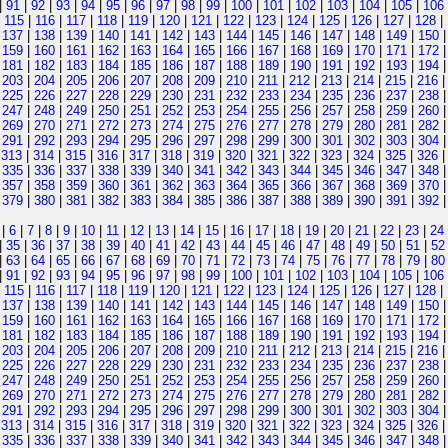
|
91
|
92
|
93
|
94
|
95
|
96
|
97
|
98
|
99
|
100
|
101
|
102
|
103
|
104
|
105
|
106
|
115
|
116
|
117
|
118
|
119
|
120
|
121
|
122
|
123
|
124
|
125
|
126
|
127
|
128
|
|
137
|
138
|
139
|
140
|
141
|
142
|
143
|
144
|
145
|
146
|
147
|
148
|
149
|
150
|
159
|
160
|
161
|
162
|
163
|
164
|
165
|
166
|
167
|
168
|
169
|
170
|
171
|
172
|
181
|
182
|
183
|
184
|
185
|
186
|
187
|
188
|
189
|
190
|
191
|
192
|
193
|
194
|
203
|
204
|
205
|
206
|
207
|
208
|
209
|
210
|
211
|
212
|
213
|
214
|
215
|
216
|
225
|
226
|
227
|
228
|
229
|
230
|
231
|
232
|
233
|
234
|
235
|
236
|
237
|
238
|
247
|
248
|
249
|
250
|
251
|
252
|
253
|
254
|
255
|
256
|
257
|
258
|
259
|
260
|
269
|
270
|
271
|
272
|
273
|
274
|
275
|
276
|
277
|
278
|
279
|
280
|
281
|
282
|
291
|
292
|
293
|
294
|
295
|
296
|
297
|
298
|
299
|
300
|
301
|
302
|
303
|
304
|
313
|
314
|
315
|
316
|
317
|
318
|
319
|
320
|
321
|
322
|
323
|
324
|
325
|
326
|
335
|
336
|
337
|
338
|
339
|
340
|
341
|
342
|
343
|
344
|
345
|
346
|
347
|
348
|
357
|
358
|
359
|
360
|
361
|
362
|
363
|
364
|
365
|
366
|
367
|
368
|
369
|
370
|
379
|
380
|
381
|
382
|
383
|
384
|
385
|
386
|
387
|
388
|
389
|
390
|
391
|
392
|
6
|
7
|
8
|
9
|
10
|
11
|
12
|
13
|
14
|
15
|
16
|
17
|
18
|
19
|
20
|
21
|
22
|
23
|
24
|
35
|
36
|
37
|
38
|
39
|
40
|
41
|
42
|
43
|
44
|
45
|
46
|
47
|
48
|
49
|
50
|
51
|
52
|
63
|
64
|
65
|
66
|
67
|
68
|
69
|
70
|
71
|
72
|
73
|
74
|
75
|
76
|
77
|
78
|
79
|
80
|
91
|
92
|
93
|
94
|
95
|
96
|
97
|
98
|
99
|
100
|
101
|
102
|
103
|
104
|
105
|
106
|
115
|
116
|
117
|
118
|
119
|
120
|
121
|
122
|
123
|
124
|
125
|
126
|
127
|
128
|
|
137
|
138
|
139
|
140
|
141
|
142
|
143
|
144
|
145
|
146
|
147
|
148
|
149
|
150
|
159
|
160
|
161
|
162
|
163
|
164
|
165
|
166
|
167
|
168
|
169
|
170
|
171
|
172
|
181
|
182
|
183
|
184
|
185
|
186
|
187
|
188
|
189
|
190
|
191
|
192
|
193
|
194
|
203
|
204
|
205
|
206
|
207
|
208
|
209
|
210
|
211
|
212
|
213
|
214
|
215
|
216
|
225
|
226
|
227
|
228
|
229
|
230
|
231
|
232
|
233
|
234
|
235
|
236
|
237
|
238
|
247
|
248
|
249
|
250
|
251
|
252
|
253
|
254
|
255
|
256
|
257
|
258
|
259
|
260
|
269
|
270
|
271
|
272
|
273
|
274
|
275
|
276
|
277
|
278
|
279
|
280
|
281
|
282
|
291
|
292
|
293
|
294
|
295
|
296
|
297
|
298
|
299
|
300
|
301
|
302
|
303
|
304
|
313
|
314
|
315
|
316
|
317
|
318
|
319
|
320
|
321
|
322
|
323
|
324
|
325
|
326
|
335
|
336
|
337
|
338
|
339
|
340
|
341
|
342
|
343
|
344
|
345
|
346
|
347
|
348