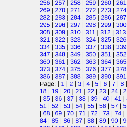
256
|
257
|
258
|
259
|
260
|
261
269
|
270
|
271
|
272
|
273
|
274
282
|
283
|
284
|
285
|
286
|
287
295
|
296
|
297
|
298
|
299
|
300
308
|
309
|
310
|
311
|
312
|
313
321
|
322
|
323
|
324
|
325
|
326
334
|
335
|
336
|
337
|
338
|
339
347
|
348
|
349
|
350
|
351
|
352
360
|
361
|
362
|
363
|
364
|
365
373
|
374
|
375
|
376
|
377
|
378
386
|
387
|
388
|
389
|
390
|
391
Page: |
1
|
2
|
3
|
4
|
5
|
6
|
7
|
8
18
|
19
|
20
|
21
|
22
|
23
|
24
|
2
|
35
|
36
|
37
|
38
|
39
|
40
|
41
|
51
|
52
|
53
|
54
|
55
|
56
|
57
|
5
|
68
|
69
|
70
|
71
|
72
|
73
|
74
|
84
|
85
|
86
|
87
|
88
|
89
|
90
|
9