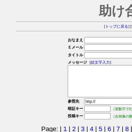
助け
[
トップに戻る
] [
おなまえ
Ｅメール
タイトル
メッセージ
[
絵文字入力
]
参照先
暗証キー
（英数字で8
投稿キー
（右画像の
Page: |
1
|
2
|
3
|
4
|
5
|
6
|
7
|
8