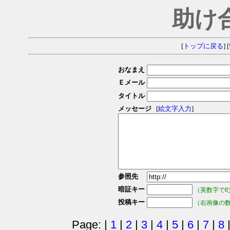
助け
[
トップに戻る
] [
おなまえ
Ｅメール
タイトル
メッセージ
[
絵文字入力
]
参照先
暗証キー
（英数字で8
投稿キー
（右画像の
Page: |
1
|
2
|
3
|
4
|
5
|
6
|
7
|
8