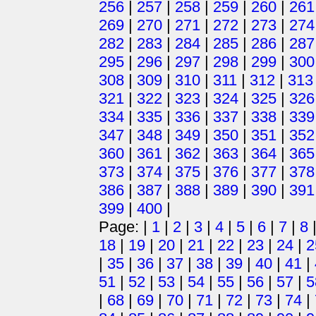
256
|
257
|
258
|
259
|
260
|
261
269
|
270
|
271
|
272
|
273
|
274
282
|
283
|
284
|
285
|
286
|
287
295
|
296
|
297
|
298
|
299
|
300
308
|
309
|
310
|
311
|
312
|
313
321
|
322
|
323
|
324
|
325
|
326
334
|
335
|
336
|
337
|
338
|
339
347
|
348
|
349
|
350
|
351
|
352
360
|
361
|
362
|
363
|
364
|
365
373
|
374
|
375
|
376
|
377
|
378
386
|
387
|
388
|
389
|
390
|
391
399
|
400
|
Page: |
1
|
2
|
3
|
4
|
5
|
6
|
7
|
8
18
|
19
|
20
|
21
|
22
|
23
|
24
|
2
|
35
|
36
|
37
|
38
|
39
|
40
|
41
|
51
|
52
|
53
|
54
|
55
|
56
|
57
|
5
|
68
|
69
|
70
|
71
|
72
|
73
|
74
|