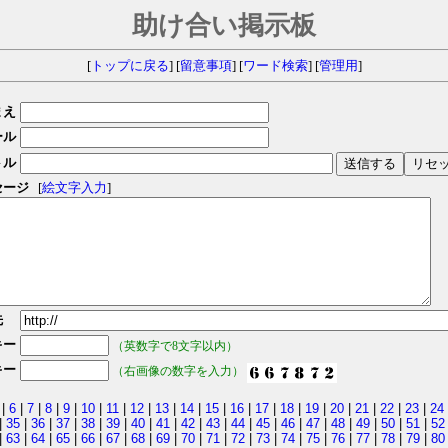
助け合い掲示板
[
トップに戻る
] [
留意事項
] [
ワード検索
] [
管理用
]
まえ
ール
トル
セージ
[
絵文字入力
]
先
キー
（英数字で8文字以内）
キー
（右画像の数字を入力）
|
6
|
7
|
8
|
9
|
10
|
11
|
12
|
13
|
14
|
15
|
16
|
17
|
18
|
19
|
20
|
21
|
22
|
23
|
24
|
35
|
36
|
37
|
38
|
39
|
40
|
41
|
42
|
43
|
44
|
45
|
46
|
47
|
48
|
49
|
50
|
51
|
52
|
63
|
64
|
65
|
66
|
67
|
68
|
69
|
70
|
71
|
72
|
73
|
74
|
75
|
76
|
77
|
78
|
79
|
80