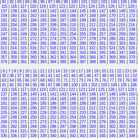
|
91
|
92
|
93
|
94
|
95
|
96
|
97
|
98
|
99
|
100
|
101
|
102
|
103
|
104
|
105
|
106
|
115
|
116
|
117
|
118
|
119
|
120
|
121
|
122
|
123
|
124
|
125
|
126
|
127
|
128
|
|
137
|
138
|
139
|
140
|
141
|
142
|
143
|
144
|
145
|
146
|
147
|
148
|
149
|
150
|
159
|
160
|
161
|
162
|
163
|
164
|
165
|
166
|
167
|
168
|
169
|
170
|
171
|
172
|
181
|
182
|
183
|
184
|
185
|
186
|
187
|
188
|
189
|
190
|
191
|
192
|
193
|
194
|
203
|
204
|
205
|
206
|
207
|
208
|
209
|
210
|
211
|
212
|
213
|
214
|
215
|
216
|
225
|
226
|
227
|
228
|
229
|
230
|
231
|
232
|
233
|
234
|
235
|
236
|
237
|
238
|
247
|
248
|
249
|
250
|
251
|
252
|
253
|
254
|
255
|
256
|
257
|
258
|
259
|
260
|
269
|
270
|
271
|
272
|
273
|
274
|
275
|
276
|
277
|
278
|
279
|
280
|
281
|
282
|
291
|
292
|
293
|
294
|
295
|
296
|
297
|
298
|
299
|
300
|
301
|
302
|
303
|
304
|
313
|
314
|
315
|
316
|
317
|
318
|
319
|
320
|
321
|
322
|
323
|
324
|
325
|
326
|
335
|
336
|
337
|
338
|
339
|
340
|
341
|
342
|
343
|
344
|
345
|
346
|
347
|
348
|
357
|
358
|
359
|
360
|
361
|
362
|
363
|
364
|
365
|
366
|
367
|
368
|
369
|
370
|
379
|
380
|
381
|
382
|
383
|
384
|
385
|
386
|
387
|
388
|
389
|
390
|
391
|
392
|
6
|
7
|
8
|
9
|
10
|
11
|
12
|
13
|
14
|
15
|
16
|
17
|
18
|
19
|
20
|
21
|
22
|
23
|
24
|
35
|
36
|
37
|
38
|
39
|
40
|
41
|
42
|
43
|
44
|
45
|
46
|
47
|
48
|
49
|
50
|
51
|
52
|
63
|
64
|
65
|
66
|
67
|
68
|
69
|
70
|
71
|
72
|
73
|
74
|
75
|
76
|
77
|
78
|
79
|
80
|
91
|
92
|
93
|
94
|
95
|
96
|
97
|
98
|
99
|
100
|
101
|
102
|
103
|
104
|
105
|
106
|
115
|
116
|
117
|
118
|
119
|
120
|
121
|
122
|
123
|
124
|
125
|
126
|
127
|
128
|
|
137
|
138
|
139
|
140
|
141
|
142
|
143
|
144
|
145
|
146
|
147
|
148
|
149
|
150
|
159
|
160
|
161
|
162
|
163
|
164
|
165
|
166
|
167
|
168
|
169
|
170
|
171
|
172
|
181
|
182
|
183
|
184
|
185
|
186
|
187
|
188
|
189
|
190
|
191
|
192
|
193
|
194
|
203
|
204
|
205
|
206
|
207
|
208
|
209
|
210
|
211
|
212
|
213
|
214
|
215
|
216
|
225
|
226
|
227
|
228
|
229
|
230
|
231
|
232
|
233
|
234
|
235
|
236
|
237
|
238
|
247
|
248
|
249
|
250
|
251
|
252
|
253
|
254
|
255
|
256
|
257
|
258
|
259
|
260
|
269
|
270
|
271
|
272
|
273
|
274
|
275
|
276
|
277
|
278
|
279
|
280
|
281
|
282
|
291
|
292
|
293
|
294
|
295
|
296
|
297
|
298
|
299
|
300
|
301
|
302
|
303
|
304
|
313
|
314
|
315
|
316
|
317
|
318
|
319
|
320
|
321
|
322
|
323
|
324
|
325
|
326
|
335
|
336
|
337
|
338
|
339
|
340
|
341
|
342
|
343
|
344
|
345
|
346
|
347
|
348