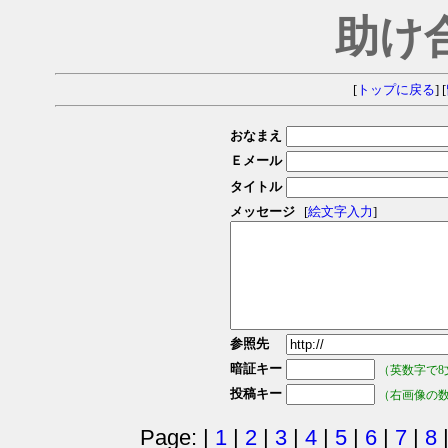
助け
[
トップに戻る
] [
おなまえ
Ｅメール
タイトル
メッセージ
[
絵文字入力
]
参照先
暗証キー
（英数字で8
投稿キー
（右画像の
Page: |
1
|
2
|
3
|
4
|
5
|
6
|
7
|
8