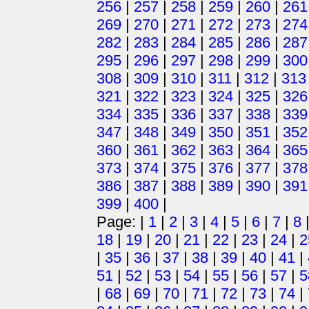
256
|
257
|
258
|
259
|
260
|
261
269
|
270
|
271
|
272
|
273
|
274
282
|
283
|
284
|
285
|
286
|
287
295
|
296
|
297
|
298
|
299
|
300
308
|
309
|
310
|
311
|
312
|
313
321
|
322
|
323
|
324
|
325
|
326
334
|
335
|
336
|
337
|
338
|
339
347
|
348
|
349
|
350
|
351
|
352
360
|
361
|
362
|
363
|
364
|
365
373
|
374
|
375
|
376
|
377
|
378
386
|
387
|
388
|
389
|
390
|
391
399
|
400
|
Page: |
1
|
2
|
3
|
4
|
5
|
6
|
7
|
8
18
|
19
|
20
|
21
|
22
|
23
|
24
|
2
|
35
|
36
|
37
|
38
|
39
|
40
|
41
|
51
|
52
|
53
|
54
|
55
|
56
|
57
|
5
|
68
|
69
|
70
|
71
|
72
|
73
|
74
|