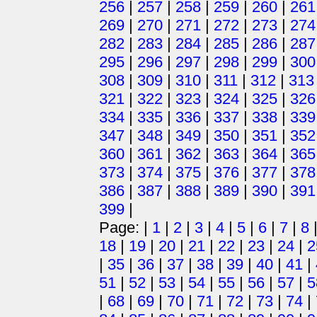
256
|
257
|
258
|
259
|
260
|
261
269
|
270
|
271
|
272
|
273
|
274
282
|
283
|
284
|
285
|
286
|
287
295
|
296
|
297
|
298
|
299
|
300
308
|
309
|
310
|
311
|
312
|
313
321
|
322
|
323
|
324
|
325
|
326
334
|
335
|
336
|
337
|
338
|
339
347
|
348
|
349
|
350
|
351
|
352
360
|
361
|
362
|
363
|
364
|
365
373
|
374
|
375
|
376
|
377
|
378
386
|
387
|
388
|
389
|
390
|
391
399
|
Page: |
1
|
2
|
3
|
4
|
5
|
6
|
7
|
8
18
|
19
|
20
|
21
|
22
|
23
|
24
|
2
|
35
|
36
|
37
|
38
|
39
|
40
|
41
|
51
|
52
|
53
|
54
|
55
|
56
|
57
|
5
|
68
|
69
|
70
|
71
|
72
|
73
|
74
|