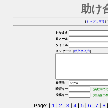
助け
[
トップに戻る
] [
おなまえ
Ｅメール
タイトル
メッセージ
[
絵文字入力
]
参照先
暗証キー
（英数字で8
投稿キー
（右画像の
Page: |
1
|
2
|
3
|
4
|
5
|
6
|
7
|
8