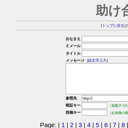
助け
[
トップに戻る
] [
おなまえ
Ｅメール
タイトル
メッセージ
[
絵文字入力
]
参照先
暗証キー
（英数字で8
投稿キー
（右画像の
Page: |
1
|
2
|
3
|
4
|
5
|
6
|
7
|
8