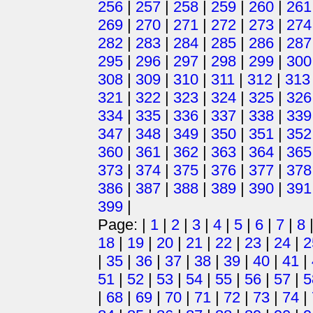
256
|
257
|
258
|
259
|
260
|
261
269
|
270
|
271
|
272
|
273
|
274
282
|
283
|
284
|
285
|
286
|
287
295
|
296
|
297
|
298
|
299
|
300
308
|
309
|
310
|
311
|
312
|
313
321
|
322
|
323
|
324
|
325
|
326
334
|
335
|
336
|
337
|
338
|
339
347
|
348
|
349
|
350
|
351
|
352
360
|
361
|
362
|
363
|
364
|
365
373
|
374
|
375
|
376
|
377
|
378
386
|
387
|
388
|
389
|
390
|
391
399
|
Page: |
1
|
2
|
3
|
4
|
5
|
6
|
7
|
8
18
|
19
|
20
|
21
|
22
|
23
|
24
|
2
|
35
|
36
|
37
|
38
|
39
|
40
|
41
|
51
|
52
|
53
|
54
|
55
|
56
|
57
|
5
|
68
|
69
|
70
|
71
|
72
|
73
|
74
|