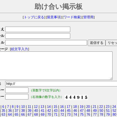
助け合い掲示板
[
トップに戻る
] [
留意事項
] [
ワード検索
] [
管理用
]
まえ
ール
トル
セージ
[
絵文字入力
]
先
キー
（英数字で8文字以内）
キー
（右画像の数字を入力）
|
6
|
7
|
8
|
9
|
10
|
11
|
12
|
13
|
14
|
15
|
16
|
17
|
18
|
19
|
20
|
21
|
22
|
23
|
24
|
35
|
36
|
37
|
38
|
39
|
40
|
41
|
42
|
43
|
44
|
45
|
46
|
47
|
48
|
49
|
50
|
51
|
52
|
63
|
64
|
65
|
66
|
67
|
68
|
69
|
70
|
71
|
72
|
73
|
74
|
75
|
76
|
77
|
78
|
79
|
80