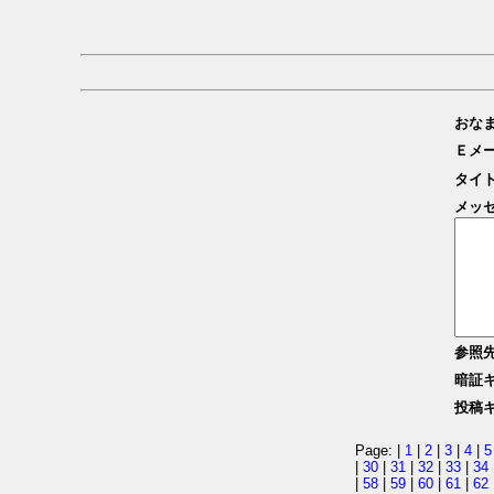
おな
Ｅメ
タイ
メッ
参照
暗証
投稿
Page: |
1
|
2
|
3
|
4
|
5
|
30
|
31
|
32
|
33
|
34
|
58
|
59
|
60
|
61
|
62