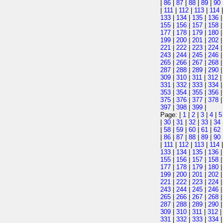
|
86
|
87
|
88
|
89
|
90
|
111
|
112
|
113
|
114
133
|
134
|
135
|
136
155
|
156
|
157
|
158
177
|
178
|
179
|
180
199
|
200
|
201
|
202
221
|
222
|
223
|
224
243
|
244
|
245
|
246
265
|
266
|
267
|
268
287
|
288
|
289
|
290
309
|
310
|
311
|
312
331
|
332
|
333
|
334
353
|
354
|
355
|
356
375
|
376
|
377
|
378
397
|
398
|
399
|
Page: |
1
|
2
|
3
|
4
|
5
|
30
|
31
|
32
|
33
|
34
|
58
|
59
|
60
|
61
|
62
|
86
|
87
|
88
|
89
|
90
|
111
|
112
|
113
|
114
133
|
134
|
135
|
136
155
|
156
|
157
|
158
177
|
178
|
179
|
180
199
|
200
|
201
|
202
221
|
222
|
223
|
224
243
|
244
|
245
|
246
265
|
266
|
267
|
268
287
|
288
|
289
|
290
309
|
310
|
311
|
312
331
|
332
|
333
|
334