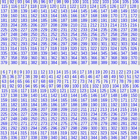
|
91
|
92
|
93
|
94
|
95
|
96
|
97
|
98
|
99
|
100
|
101
|
102
|
103
|
104
|
105
|
106
|
115
|
116
|
117
|
118
|
119
|
120
|
121
|
122
|
123
|
124
|
125
|
126
|
127
|
128
|
|
137
|
138
|
139
|
140
|
141
|
142
|
143
|
144
|
145
|
146
|
147
|
148
|
149
|
150
|
159
|
160
|
161
|
162
|
163
|
164
|
165
|
166
|
167
|
168
|
169
|
170
|
171
|
172
|
181
|
182
|
183
|
184
|
185
|
186
|
187
|
188
|
189
|
190
|
191
|
192
|
193
|
194
|
203
|
204
|
205
|
206
|
207
|
208
|
209
|
210
|
211
|
212
|
213
|
214
|
215
|
216
|
225
|
226
|
227
|
228
|
229
|
230
|
231
|
232
|
233
|
234
|
235
|
236
|
237
|
238
|
247
|
248
|
249
|
250
|
251
|
252
|
253
|
254
|
255
|
256
|
257
|
258
|
259
|
260
|
269
|
270
|
271
|
272
|
273
|
274
|
275
|
276
|
277
|
278
|
279
|
280
|
281
|
282
|
291
|
292
|
293
|
294
|
295
|
296
|
297
|
298
|
299
|
300
|
301
|
302
|
303
|
304
|
313
|
314
|
315
|
316
|
317
|
318
|
319
|
320
|
321
|
322
|
323
|
324
|
325
|
326
|
335
|
336
|
337
|
338
|
339
|
340
|
341
|
342
|
343
|
344
|
345
|
346
|
347
|
348
|
357
|
358
|
359
|
360
|
361
|
362
|
363
|
364
|
365
|
366
|
367
|
368
|
369
|
370
|
379
|
380
|
381
|
382
|
383
|
384
|
385
|
386
|
387
|
388
|
389
|
390
|
391
|
392
|
6
|
7
|
8
|
9
|
10
|
11
|
12
|
13
|
14
|
15
|
16
|
17
|
18
|
19
|
20
|
21
|
22
|
23
|
24
|
35
|
36
|
37
|
38
|
39
|
40
|
41
|
42
|
43
|
44
|
45
|
46
|
47
|
48
|
49
|
50
|
51
|
52
|
63
|
64
|
65
|
66
|
67
|
68
|
69
|
70
|
71
|
72
|
73
|
74
|
75
|
76
|
77
|
78
|
79
|
80
|
91
|
92
|
93
|
94
|
95
|
96
|
97
|
98
|
99
|
100
|
101
|
102
|
103
|
104
|
105
|
106
|
115
|
116
|
117
|
118
|
119
|
120
|
121
|
122
|
123
|
124
|
125
|
126
|
127
|
128
|
|
137
|
138
|
139
|
140
|
141
|
142
|
143
|
144
|
145
|
146
|
147
|
148
|
149
|
150
|
159
|
160
|
161
|
162
|
163
|
164
|
165
|
166
|
167
|
168
|
169
|
170
|
171
|
172
|
181
|
182
|
183
|
184
|
185
|
186
|
187
|
188
|
189
|
190
|
191
|
192
|
193
|
194
|
203
|
204
|
205
|
206
|
207
|
208
|
209
|
210
|
211
|
212
|
213
|
214
|
215
|
216
|
225
|
226
|
227
|
228
|
229
|
230
|
231
|
232
|
233
|
234
|
235
|
236
|
237
|
238
|
247
|
248
|
249
|
250
|
251
|
252
|
253
|
254
|
255
|
256
|
257
|
258
|
259
|
260
|
269
|
270
|
271
|
272
|
273
|
274
|
275
|
276
|
277
|
278
|
279
|
280
|
281
|
282
|
291
|
292
|
293
|
294
|
295
|
296
|
297
|
298
|
299
|
300
|
301
|
302
|
303
|
304
|
313
|
314
|
315
|
316
|
317
|
318
|
319
|
320
|
321
|
322
|
323
|
324
|
325
|
326
|
335
|
336
|
337
|
338
|
339
|
340
|
341
|
342
|
343
|
344
|
345
|
346
|
347
|
348