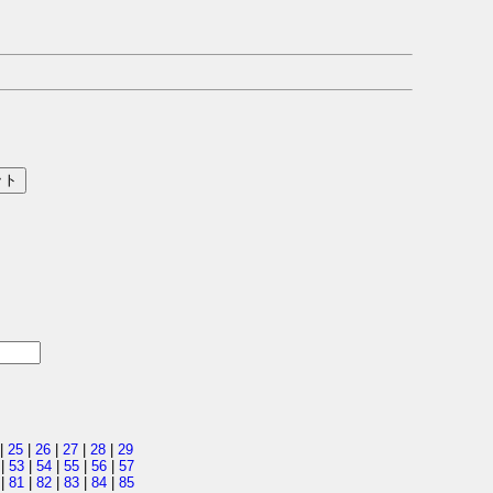
|
25
|
26
|
27
|
28
|
29
|
53
|
54
|
55
|
56
|
57
|
81
|
82
|
83
|
84
|
85