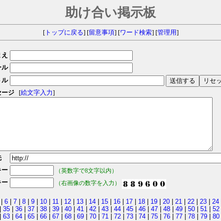
助け合い掲示板
[
トップに戻る
] [
留意事項
] [
ワード検索
] [
管理用
]
まえ
ール
トル
セージ
[
絵文字入力
]
先
キー
（英数字で8文字以内）
キー
（右画像の数字を入力）
|
6
|
7
|
8
|
9
|
10
|
11
|
12
|
13
|
14
|
15
|
16
|
17
|
18
|
19
|
20
|
21
|
22
|
23
|
24
|
35
|
36
|
37
|
38
|
39
|
40
|
41
|
42
|
43
|
44
|
45
|
46
|
47
|
48
|
49
|
50
|
51
|
52
|
63
|
64
|
65
|
66
|
67
|
68
|
69
|
70
|
71
|
72
|
73
|
74
|
75
|
76
|
77
|
78
|
79
|
80