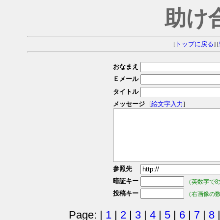
助け
[
トップに戻る
] [
おなまえ
Ｅメール
タイトル
メッセージ
[
絵文字入力
]
参照先
暗証キー
（英数字で8
投稿キー
（右画像の
Page: |
1
|
2
|
3
|
4
|
5
|
6
|
7
|
8