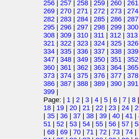
256
|
257
|
258
|
259
|
260
|
261
269
|
270
|
271
|
272
|
273
|
274
282
|
283
|
284
|
285
|
286
|
287
295
|
296
|
297
|
298
|
299
|
300
308
|
309
|
310
|
311
|
312
|
313
321
|
322
|
323
|
324
|
325
|
326
334
|
335
|
336
|
337
|
338
|
339
347
|
348
|
349
|
350
|
351
|
352
360
|
361
|
362
|
363
|
364
|
365
373
|
374
|
375
|
376
|
377
|
378
386
|
387
|
388
|
389
|
390
|
391
399
|
Page: |
1
|
2
|
3
|
4
|
5
|
6
|
7
|
8
18
|
19
|
20
|
21
|
22
|
23
|
24
|
2
|
35
|
36
|
37
|
38
|
39
|
40
|
41
|
51
|
52
|
53
|
54
|
55
|
56
|
57
|
5
|
68
|
69
|
70
|
71
|
72
|
73
|
74
|