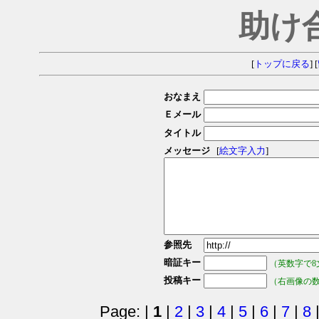
助け
[
トップに戻る
] [
おなまえ
Ｅメール
タイトル
メッセージ
[
絵文字入力
]
参照先
暗証キー
（英数字で8
投稿キー
（右画像の
Page: |
1
|
2
|
3
|
4
|
5
|
6
|
7
|
8