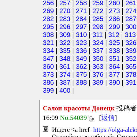
256
|
257
|
258
|
259
|
260
|
261
269
|
270
|
271
|
272
|
273
|
274
282
|
283
|
284
|
285
|
286
|
287
295
|
296
|
297
|
298
|
299
|
300
308
|
309
|
310
|
311
|
312
|
313
321
|
322
|
323
|
324
|
325
|
326
334
|
335
|
336
|
337
|
338
|
339
347
|
348
|
349
|
350
|
351
|
352
360
|
361
|
362
|
363
|
364
|
365
373
|
374
|
375
|
376
|
377
|
378
386
|
387
|
388
|
389
|
390
|
391
399
|
400
|
Салон красоты Донецк
投稿者
16:09
No.54039
[
返信
]
Ищете <a href=
https://olga-ale
Откройте для себя сайт Студи