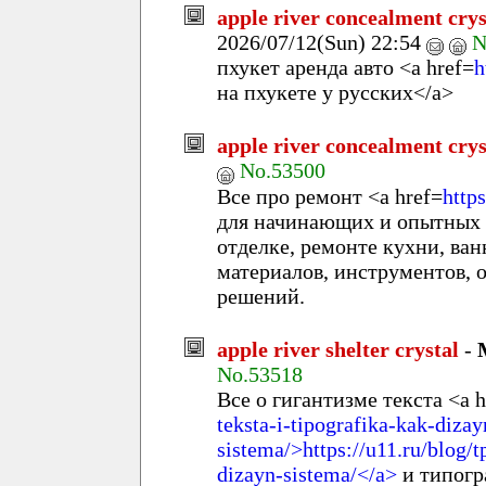
apple river concealment crys
2026/07/12(Sun) 22:54
N
пхукет аренда авто <a href=
h
на пхукете у русских</a>
apple river concealment crys
No.53500
Все про ремонт <a href=
http
для начинающих и опытных м
отделке, ремонте кухни, ва
материалов, инструментов, 
решений.
apple river shelter crystal
-
No.53518
Все о гигантизме текста <a h
teksta-i-tipografika-kak-dizay
sistema/>https://u11.ru/blog/t
dizayn-sistema/</a>
и типогр