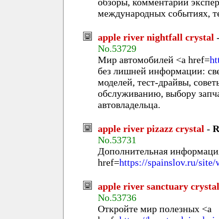
обзоры, комментарии экспер
международных событиях, т
apple river nightfall crystal
No.53729
Мир автомобилей <a href=
ht
без лишней информации: св
моделей, тест-драйвы, совет
обслуживанию, выбору запча
автовладельца.
apple river pizazz crystal
-
R
No.53731
Дополнительная информация
href=
https://spainslov.r
apple river sanctuary crysta
No.53736
Откройте мир полезных <a