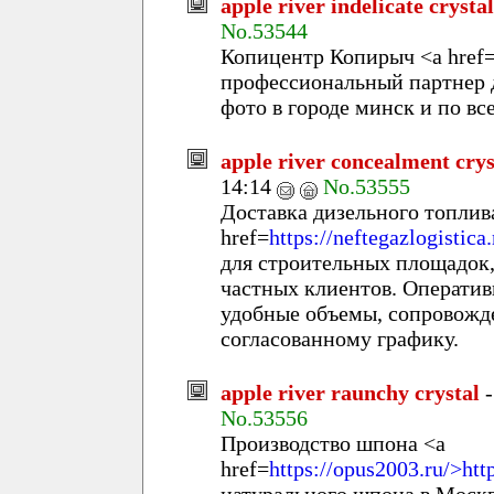
apple river indelicate crystal
No.53544
Копицентр Копирыч <a href
профессиональный партнер д
фото в городе минск и по вс
apple river concealment crys
14:14
No.53555
Доставка дизельного топлив
href=
https://neftegazlogistica
для строительных площадок,
частных клиентов. Оператив
удобные объемы, сопровожд
согласованному графику.
apple river raunchy crystal
No.53556
Производство шпона <a
href=
https://opus2003.ru/>htt