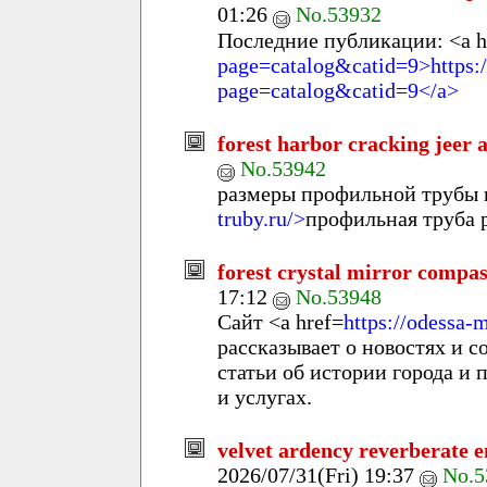
01:26
No.53932
Последние публикации: <a h
page=catalog&catid=9>https://
page=catalog&catid=9</a>
forest harbor cracking jeer a
No.53942
размеры профильной трубы 
truby.ru/>
профильная труба
forest crystal mirror compa
17:12
No.53948
Сайт <a href=
https://odessa
рассказывает о новостях и 
статьи об истории города и
и услугах.
velvet ardency reverberate 
2026/07/31(Fri) 19:37
No.5