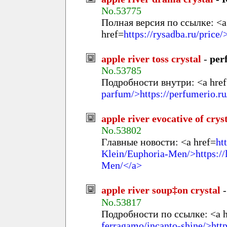
No.53775
Полная версия по ссылке: <a
href=
https://rysadba.ru/price/
apple river toss crystal
-
per
No.53785
Подробности внутри: <a hre
parfum/>https://perfumerio.ru
apple river evocative of crys
No.53802
Главные новости: <a href=
ht
Klein/Euphoria-Men/>https://
Men/</a>
apple river soup‡on crystal
No.53817
Подробности по ссылке: <a h
ferragamo/incanto-shine/>http