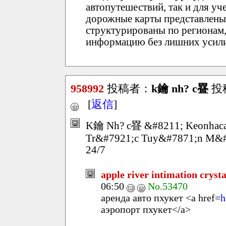
автопутешествий, так и для у
дорожные карты представлены
структурированы по регионам,
информацию без лишних усил
958992
投稿者：
k鑰 nh? c疂
投稿
[
返信
]
K鑰 Nh? c疂 &#8211; Keonhaca
Tr&#7921;c Tuy&#7871;n M&#
24/7
apple river intimation crysta
06:50
No.53470
аренда авто пхукет <a href=
h
аэропорт пхукет</a>