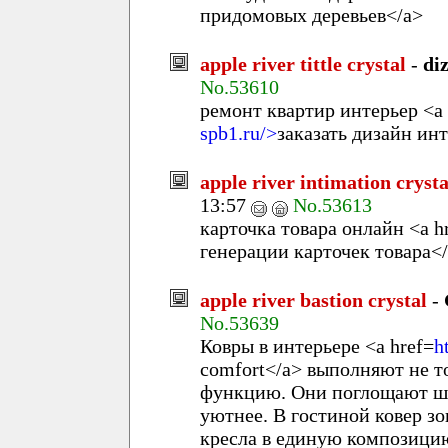
придомовых деревьев</a>
apple river tittle crystal
-
di
No.53610
ремонт квартир интерьер <a 
spb1.ru/>
заказать дизайн ин
apple river intimation crysta
13:57
No.53613
карточка товара онлайн <a h
генерации карточек товара<
apple river bastion crystal
-
No.53639
Ковры в интерьере <a href=
h
comfort</a> выполняют не т
функцию. Они поглощают шум
уютнее. В гостиной ковер зо
кресла в единую композицию