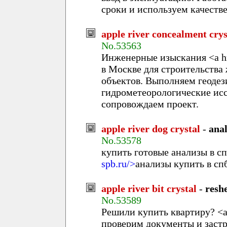
сроки и используем качеств
apple river concealment crys
No.53563
Инженерные изыскания <a h
в Москве для строительств
объектов. Выполняем геодез
гидрометеорологические исс
сопровождаем проект.
apple river dog crystal
-
anal
No.53578
купить готовые анализы в сп
spb.ru/>
анализы купить в сп
apple river bit crystal
-
resh
No.53589
Решили купить квартиру? <a
проверим документы и заст