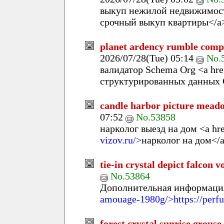
выкуп нежилой недвижимост
срочный выкуп квартиры</a
planet ardency rumble comp
2026/07/28(Tue) 05:14
No.
валидатор Schema Org <a hre
структурированных данных 
candle harbor picture mead
07:52
No.53858
нарколог выезд на дом <a hr
vizov.ru/>
нарколог на дом</
tie-in crystal depict falcon 
No.53864
Дополнительная информация
amouage-1980g/>https://perf
forest crystal sunrise grouse