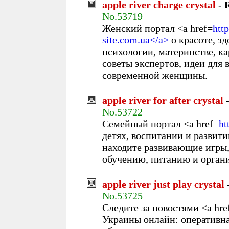
apple river charge crystal
-
No.53719
Женский портал <a href=
htt
site.com.ua</a>
о красоте, зд
психологии, материнстве, ка
советы экспертов, идеи для
современной женщины.
apple river for after crystal
No.53722
Семейный портал <a href=
ht
детях, воспитании и развит
находите развивающие игры,
обучению, питанию и органи
apple river just play crystal
No.53725
Следите за новостями <a hre
Украины онлайн: оперативна