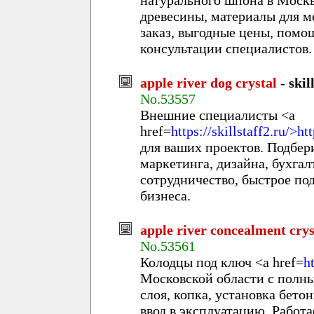
натурального шпона в Моск
древесины, материалы для м
заказ, выгодные цены, помощ
консультации специалистов.
apple river dog crystal
-
skil
No.53557
Внешние специалисты <a
href=
https://skillstaff2.ru/>ht
для ваших проектов. Подбер
маркетинга, дизайна, бухгал
сотрудничество, быстрое п
бизнеса.
apple river concealment crys
No.53561
Колодцы под ключ <a href=
h
Московской области с полны
слоя, копка, установка бето
ввод в эксплуатацию. Работ