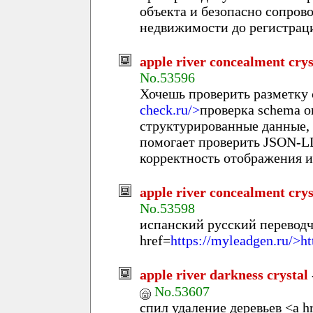
объекта и безопасно сопрово
недвижимости до регистраци
apple river concealment crys
No.53596
Хочешь проверить разметку с
check.ru/>
проверка schema o
структурированные данные,
помогает проверить JSON-LD
корректность отображения 
apple river concealment crys
No.53598
испанский русский переводч
href=
https://myleadgen.ru/>h
apple river darkness crystal
No.53607
спил удаление деревьев <a h