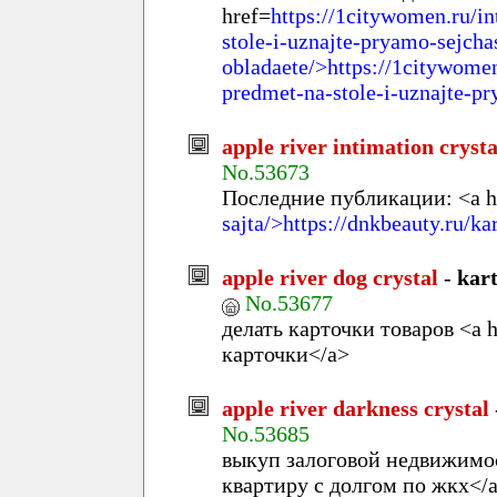
href=
https://1citywomen.ru/in
stole-i-uznajte-pryamo-sejcha
obladaete/>https://1citywomen
predmet-na-stole-i-uznajte-p
apple river intimation crysta
No.53673
Последние публикации: <a h
sajta/>https://dnkbeauty.ru/ka
apple river dog crystal
-
kar
No.53677
делать карточки товаров <a h
карточки</a>
apple river darkness crystal
No.53685
выкуп залоговой недвижимос
квартиру с долгом по жкх</