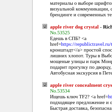
материалы о выборе шрифто
визуальной коммуникации, с
брендинге и современных те
apple river dog crystal
-
Ric
No.53525
Едешь в СПБ? <a
href=
https://republictravel.ru
кронштадт</a> простой спос
лишних хлопот. Туры в Выбо
мощеные улицы и парк Монр
подарит прогулку по дворцу
Автобусная экскурсия в Пет
apple river concealment crys
No.53534
Ищешь ключ TF2? <a href=
ht
подходящее предложение и о
Быстрая доставка, безопасна