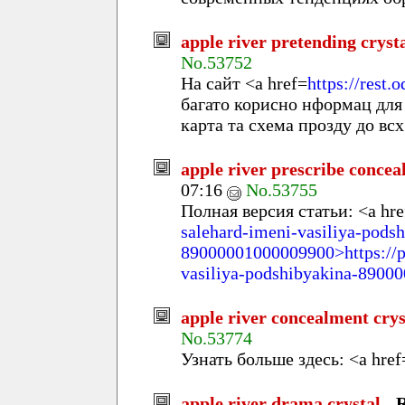
apple river pretending cryst
No.53752
На сайт <a href=
https://rest.
багато корисно нформац для
карта та схема прозду до вс
apple river prescribe conceal
07:16
No.53755
Полная версия статьи: <a hre
salehard-imeni-vasiliya-pods
89000001000009900>https://po
vasiliya-podshibyakina-8900
apple river concealment crys
No.53774
Узнать больше здесь: <a href
apple river drama crystal
-