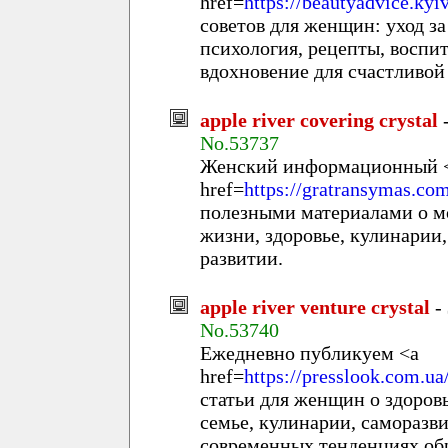
href=
https://beautyadvice.kyi
советов для женщин: уход за
психология, рецепты, воспи
вдохновение для счастливой
apple river covering crystal
No.53737
Женский информационный 
href=
https://gratransymas.co
полезными материалами о мо
жизни, здоровье, кулинарии,
развитии.
apple river venture crystal
-
No.53740
Ежедневно публикуем <a
href=
https://presslook.com.ua
статьи для женщин о здоровь
семье, кулинарии, саморазв
современных тенденциях об