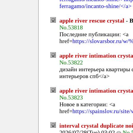
ferragamo/incanto-shine/</a>
apple river rescue crystal
-
B
No.53818
Последние публикации: <a
href=
https://slovarsbor
apple river intimation crysta
No.53822
дизайн интерьера квартиры 
интерьеров спб</a>
apple river intimation crysta
No.53823
Новое в категории: <a
href=
https://spainslov.r
interval crystal duplicate n
2026/07/28(Tue) 03:02
No.