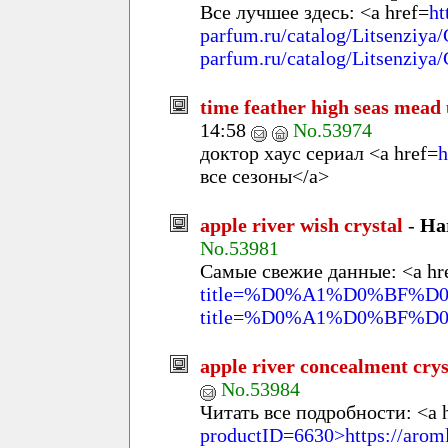
Все лучшее здесь: <a href=
ht
parfum.ru/catalog/Litsenziya/C
parfum.ru/catalog/Litsenziya/
time feather high seas mead
14:58
No.53974
доктор хаус сериал <a href=
h
все сезоны</a>
apple river wish crystal
-
Ha
No.53981
Самые свежие данные: <a hr
title=%D0%A1%D0%BF%
title=%D0%A1%D0%BF
apple river concealment crys
No.53984
Читать все подробности: <a 
productID=6630>https://arom