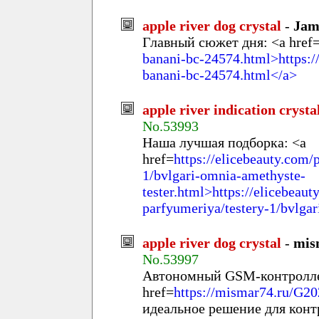
apple river dog crystal
-
Jam
Главный сюжет дня: <a href
banani-bc-24574.html>https:/
banani-bc-24574.html</a>
apple river indication crysta
No.53993
Наша лучшая подборка: <a
href=
https://elicebeauty.com/
1/bvlgari-omnia-amethyste-
tester.html>https://elicebeau
parfyumeriya/testery-1/bvlga
apple river dog crystal
-
mis
No.53997
Автономный GSM-контролле
href=
https://mismar74.ru/G20
идеальное решение для конт