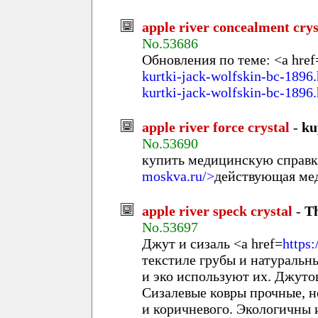
apple river concealment crys
No.53686
Обновления по теме: <a href
kurtki-jack-wolfskin-bc-1896
kurtki-jack-wolfskin-bc-1896
apple river force crystal
-
ku
No.53690
купить медицинскую справку
moskva.ru/>
действующая ме
apple river speck crystal
-
T
No.53697
Джут и сизаль <a href=
https
текстиле грубы и натуральн
и эко используют их. Джуто
Сизалевые ковры прочные, н
и коричневого. Экологичны 