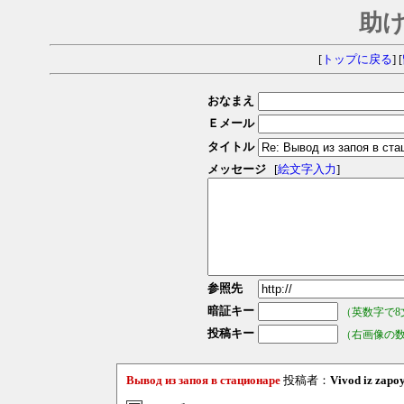
助
[
トップに戻る
] [
おなまえ
Ｅメール
タイトル
メッセージ
[
絵文字入力
]
参照先
暗証キー
（英数字で8
投稿キー
（右画像の
Вывод из запоя в стационаре
投稿者：
Vivod iz zapo