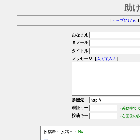
助
[
トップに戻る
] [
おなまえ
Ｅメール
タイトル
メッセージ
[
絵文字入力
]
参照先
暗証キー
（英数字で8
投稿キー
（右画像の
投稿者：
投稿日：
No.