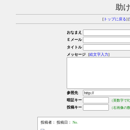
助
[
トップに戻る
] [
おなまえ
Ｅメール
タイトル
メッセージ
[
絵文字入力
]
参照先
暗証キー
（英数字で8
投稿キー
（右画像の
投稿者：
投稿日：
No.