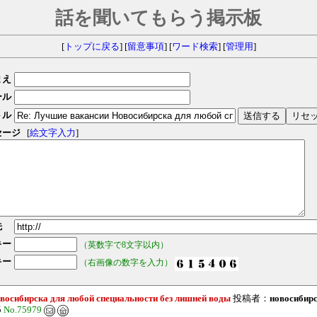
話を聞いてもらう掲示板
[
トップに戻る
] [
留意事項
] [
ワード検索
] [
管理用
]
まえ
ール
トル
セージ
[
絵文字入力
]
先
キー
（英数字で8文字以内）
キー
（右画像の数字を入力）
восибирска для любой специальности без лишней воды
投稿者：
новосибир
5
No.75979