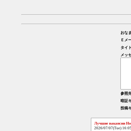
おな
Ｅメ
タイ
メッ
参照
暗証
投稿
Лучшие вакансии Но
2026/07/07(Tue) 16:0