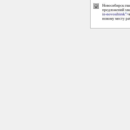
Новосибирск гла
предложений хва
in-novosibirsk">
новому месту ра