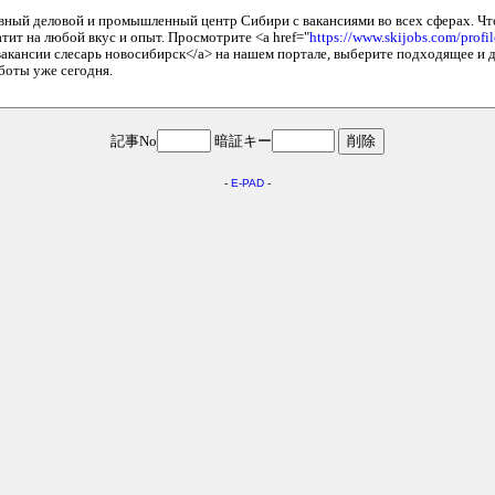
вный деловой и промышленный центр Сибири с вакансиями во всех сферах. Что
тит на любой вкус и опыт. Просмотрите <a href="
https://www.skijobs.com/profi
вакансии слесарь новосибирск</a> на нашем портале, выберите подходящее и д
боты уже сегодня.
記事No
暗証キー
-
E-PAD
-