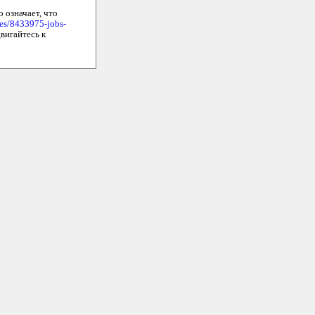
 означает, что
les/8433975-jobs-
вигайтесь к