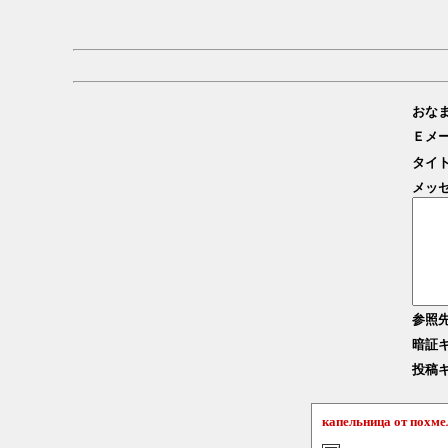
おな
Ｅメ
タイ
メッ
参照
暗証
投稿
капельница от похме