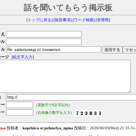
話を聞いてもらう掲示板
[
トップに戻る
] [
留意事項
] [
ワード検索
] [
管理用
]
まえ
ール
トル
セージ
[
絵文字入力
]
先
キー
（英数字で8文字以内）
キー
（右画像の数字を入力）
лья
投稿者：
kapelnica ot pohmelya_npma
投稿日：2026/06/03(Wed) 21:35
No