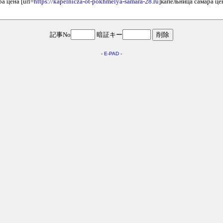
а цена [url=
https://kapelnicza-ot-pokhmelya-samara-28.ru
]капельница самара цен
記事No
暗証キー
-
E-PAD
-