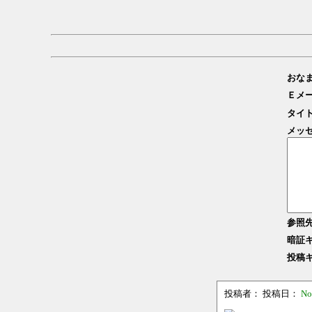
おな
Ｅメ
タイ
メッ
参照
暗証
投稿
投稿者：
投稿日：
No