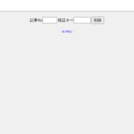
記事No
暗証キー
-
E-PAD
-