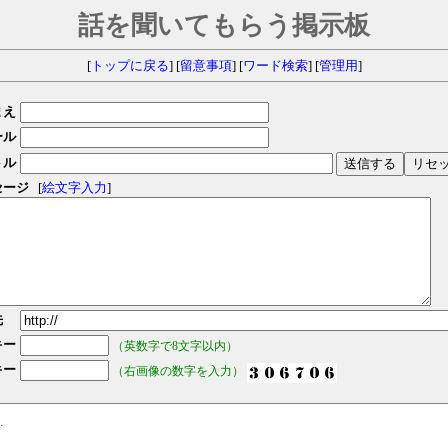
話を聞いてもらう掲示板
[
トップに戻る
] [
留意事項
] [
ワード検索
] [
管理用
]
まえ
ール
トル
セージ
[
絵文字入力
]
先
キー
（英数字で8文字以内）
キー
（右画像の数字を入力）
.