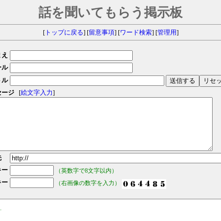
話を聞いてもらう掲示板
[
トップに戻る
] [
留意事項
] [
ワード検索
] [
管理用
]
まえ
ール
トル
セージ
[
絵文字入力
]
先
キー
（英数字で8文字以内）
キー
（右画像の数字を入力）
.