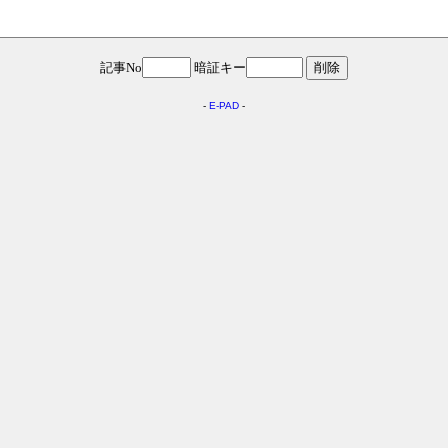
記事No
暗証キー
-
E-PAD
-