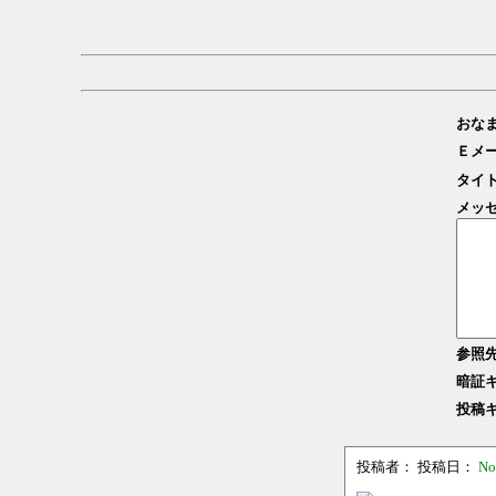
おな
Ｅメ
タイ
メッ
参照
暗証
投稿
投稿者：
投稿日：
No