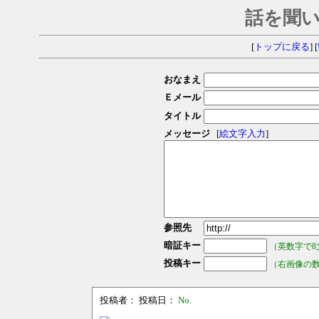
話を聞
[
トップに戻る
] [
おなまえ
Ｅメール
タイトル
メッセージ
[
絵文字入力
]
参照先
暗証キー
（英数字で8
投稿キー
（右画像の
投稿者：
投稿日：
No.