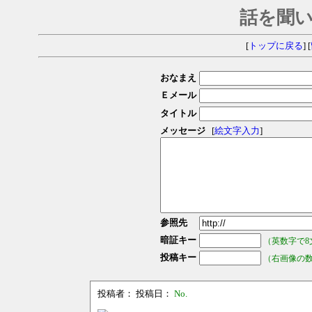
話を聞
[
トップに戻る
] [
おなまえ
Ｅメール
タイトル
メッセージ
[
絵文字入力
]
参照先
暗証キー
（英数字で8
投稿キー
（右画像の
投稿者：
投稿日：
No.