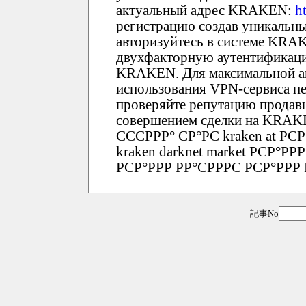
актуальный адрес KRAKEN:
h
регистрацию создав уникальны
авторизуйтесь в системе KRA
двухфакторную аутентификаци
KRAKEN. Для максимальной а
использования VPN-сервиса пе
проверяйте репутацию продавц
совершением сделки на KRAK
СССРРР° СР°РС kraken at РСР
kraken darknet market РСР°
РСР°РРР РР°СРРРС РСР°РРР
記事No