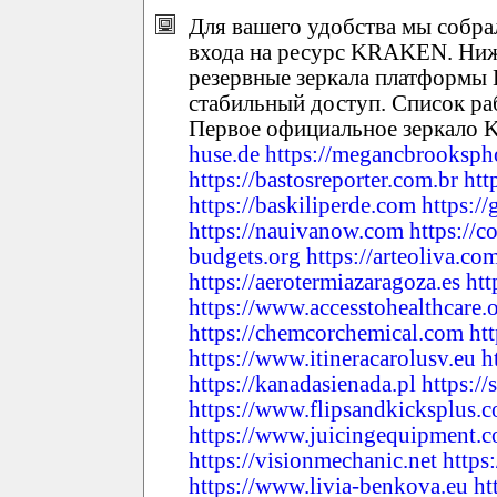
Для вашего удобства мы собр
входа на ресурс KRAKEN. Ниж
резервные зеркала платформ
стабильный доступ. Список р
Первое официальное зеркал
huse.de
https://megancbrooksp
https://bastosreporter.com.br
htt
https://baskiliperde.com
https://
https://nauivanow.com
https://
budgets.org
https://arteoliva.co
https://aerotermiazaragoza.es
ht
https://www.accesstohealthcare.
https://chemcorchemical.com
ht
https://www.itineracarolusv.eu
h
https://kanadasienada.pl
https://
https://www.flipsandkicksplus.
https://www.juicingequipment.
https://visionmechanic.net
https
https://www.livia-benkova.eu
ht