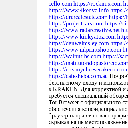
cello.com
https://rocknus.com
h
https://www.4kenya.info
https:
https://drarealestate.com
https:/
https://projectcars.com
https://c
https://www.radarcreative.net
ht
https://www.kinkyatoz.com
http
https://danwalmsley.com
https:/
https://www.mlprintshop.com
ht
https://walnutihs.com
https://sa
https://institutondopastoreio.co
https://creamycheesecakeco.com
https://cafesheba.com.au
Подроб
безопасному входу и использо
к KRAKEN. Для корректной и
требуется специальный обозрев
Tor Browser с официального са
обеспечения конфиденциально
браузер направляет ваш трафи
скрывая ваше местоположение 