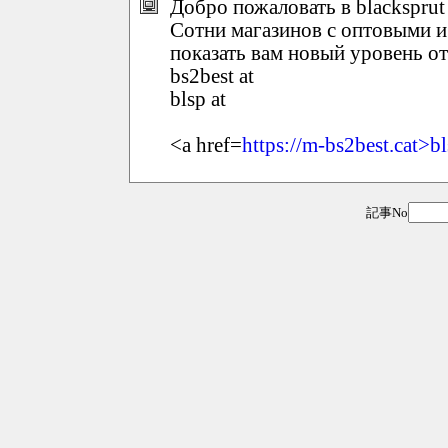
Добро пожаловать в blacksprut 
Сотни магазинов с оптовыми 
показать вам новый уровень о
bs2best at
blsp at
<a href=
https://m-bs2best.cat>b
記事No