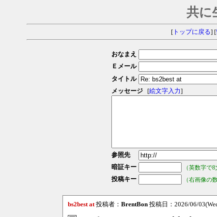
共に
[
トップに戻る
] [
おなまえ
Ｅメール
タイトル
メッセージ
[
絵文字入力
]
参照先
暗証キー
（英数字で8
投稿キー
（右画像の
bs2best at
投稿者：
BrentBon
投稿日：2026/06/03(Wed