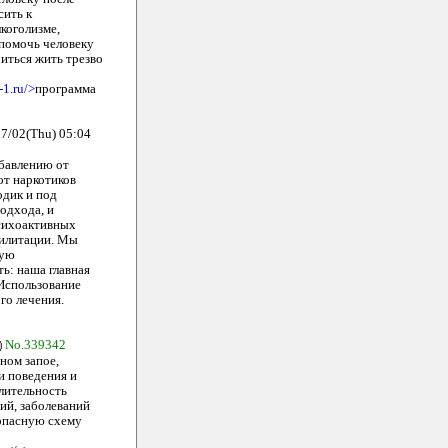
сить к
коголизме,
 помочь человеку
читься жить трезво
-1.ru/>
программа
7/02(Thu) 05:04
збавлению от
от наркотиков
одик и под
одхода, и
психоактивных
билитации. Мы
ную
ь: наша главная
 Использование
го лечения.
No.339342
ном запое,
и поведения и
длительность
ий, заболеваний
зопасную схему