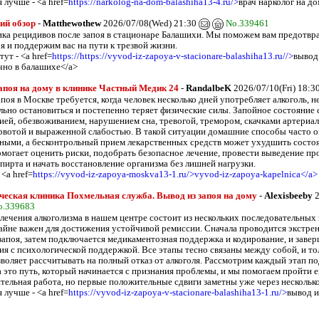
 лучше - <a href=
https://narkolog-na-dom-balashiha13-4.ru/>
врач нарколог на д
ий обзор
-
Matthewothew
2026/07/08(Wed) 21:30
No.339461
ка рецидивов после запоя в стационаре Балашихи. Мы поможем вам предотвр
я и поддержим вас на пути к трезвой жизни.
ут - <a href=
https://https://vyvod-iz-zapoya-v-stacionare-balashiha13.ru//>
вывод 
чно в балашихе</a>
апоя на дому в клинике Частный Медик 24
-
RandalbeK
2026/07/10(Fri) 18:3
поя в Москве требуется, когда человек несколько дней употребляет алкоголь, н
льно остановиться и постепенно теряет физические силы. Запойное состояние
ией, обезвоживанием, нарушением сна, тревогой, тремором, скачками артериал
рвотой и выраженной слабостью. В такой ситуации домашние способы часто 
ными, а бесконтрольный прием лекарственных средств может ухудшить состо
омогает оценить риски, подобрать безопасное лечение, провести выведение пр
пирта и начать восстановление организма без лишней нагрузки.
 <a href=
https://vyvod-iz-zapoya-moskva13-1.ru/>vyvod-iz-zapoya-kapelnica</a>
еская клиника Похмельная служба. Вывод из запоя на дому
-
Alexisbeeby
2
o.339683
лечения алкоголизма в нашем центре состоит из нескольких последовательных
айне важен для достижения устойчивой ремиссии. Сначала проводится экстре
 запоя, затем подключается медикаментозная поддержка и кодирование, и завер
ия с психологической поддержкой. Все этапы тесно связаны между собой, и то
зволяет рассчитывать на полный отказ от алкоголя. Рассмотрим каждый этап п
 это путь, который начинается с признания проблемы, и мы помогаем пройти е
ительная работа, но первые положительные сдвиги заметны уже через несколько
 лучше - <a href=
https://vyvod-iz-zapoya-v-stacionare-balashiha13-1.ru/>
вывод и