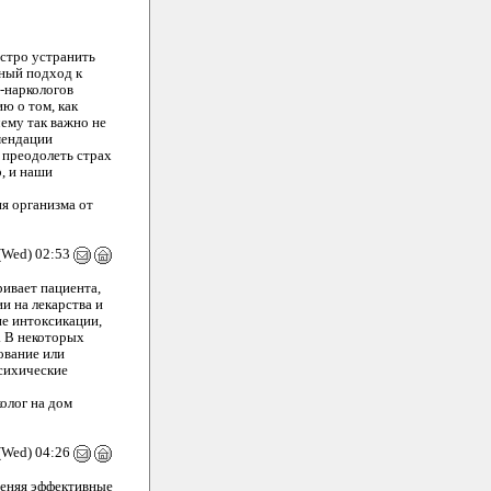
стро устранить
ьный подход к
-наркологов
ю о том, как
ему так важно не
мендации
 преодолеть страх
, и наши
я организма от
(Wed) 02:53
ривает пациента,
и на лекарства и
ие интоксикации,
. В некоторых
ование или
психические
олог на дом
(Wed) 04:26
меняя эффективные