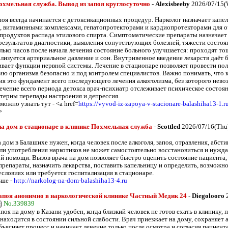
хмельная служба. Вывод из запоя круглосуточно
-
Alexisbeeby
2026/07/15(
поя всегда начинается с детоксикационных процедур. Нарколог назначает капе
, витаминными комплексами, гепатопротекторами и кардиопротекторами для 
 продуктов распада этилового спирта. Симптоматические препараты назначает 
результатов диагностики, выявления сопутствующих болезней, тяжести состоя
олько часов после начала лечения состояние больного улучшается: проходят то
ализуется артериальное давление и сон. Внутривенное введение лекарств даёт
ивает функции нервной системы. Лечение в стационаре позволяет провести по
ию организма безопасно и под контролем специалистов. Важно понимать, что 
ия это фундамент всего последующего лечения алкоголизма, без которого нево
ечение всего периода детокса врач-психиатр отслеживает психическое состояни
ктерны перепады настроения и депрессия.
ожно узнать тут - <a href=
https://vyvod-iz-zapoya-v-stacionare-balashiha13-1.r
>
а дом в стационаре в клинике Похмельная служба
-
Scottled
2026/07/16(Thu
 дом в Балашихе нужен, когда человек после алкоголя, запоя, отравления, абст
ли употребления наркотиков не может самостоятельно восстановиться и нужда
й помощи. Вызов врача на дом позволяет быстро оценить состояние пациента,
репараты, назначить лекарства, поставить капельницу и определить, возможно
словиях или требуется госпитализация в стационаре.
ьше -
http://narkolog-na-dom-balashiha13-4.ru
апоя анонимно в наркологической клинике Частный Медик 24
-
Diegolooro
2
No.339839
поя на дому в Казани удобен, когда близкий человек не готов ехать в клинику,
 находится в состоянии сильной слабости. Врач приезжает на дому, сохраняет 
ъясняет процесс и начинает лечение только после осмотра и согласия пациента