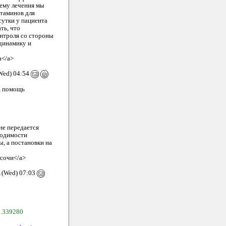
хему лечения мы
итаминов для
сутки у пациента
ть, что
онтроля со стороны
 динамику и
а</a>
Wed) 04:54
а, помощь
не передается
ходимости
, а постановки на
 сочи</a>
1(Wed) 07:03
.339280