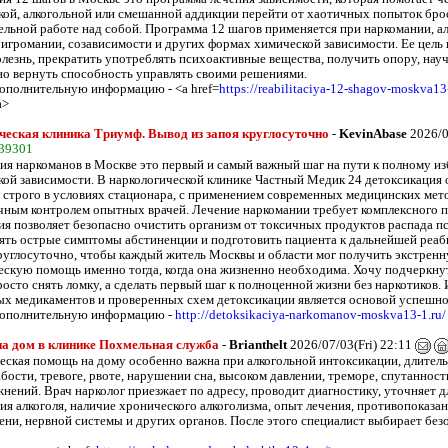
кой, алкогольной или смешанной аддикции перейти от хаотичных попыток бро
ельной работе над собой. Программа 12 шагов применяется при наркомании, ал
 игромании, созависимости и других формах химической зависимости. Ее цель
олезнь, прекратить употреблять психоактивные вещества, получить опору, нау
но вернуть способность управлять своими решениями.
ополнительную информацию - <a href=
https://reabilitaciya-12-shagov-moskva13
a>
еская клиника Триумф. Вывод из запоя круглосуточно
-
KevinAbase
2026/0
39301
ия наркоманов в Москве это первый и самый важный шаг на пути к полному и
кой зависимости. В наркологической клинике Частный Медик 24 детоксикация 
 строго в условиях стационара, с применением современных медицинских мет
чным контролем опытных врачей. Лечение наркомании требует комплексного п
ия позволяет безопасно очистить организм от токсичных продуктов распада 
нять острые симптомы абстиненции и подготовить пациента к дальнейшей реа
руглосуточно, чтобы каждый житель Москвы и области мог получить экстрен
ескую помощь именно тогда, когда она жизненно необходима. Хочу подчеркнут
росто снять ломку, а сделать первый шаг к полноценной жизни без наркотиков.
ых медикаментов и проверенных схем детоксикации является основой успешно
дополнительную информацию -
http://detoksikaciya-narkomanov-moskva13-1.ru/
на дом в клинике Похмельная служба
-
Brianthelt
2026/07/03(Fri) 22:11
еская помощь на дому особенно важна при алкогольной интоксикации, длитель
бости, тревоге, рвоте, нарушении сна, высоком давлении, треморе, спутанност
жнений. Врач нарколог приезжает по адресу, проводит диагностику, уточняет 
ия алкоголя, наличие хронического алкоголизма, опыт лечения, противопоказан
чени, нервной системы и других органов. После этого специалист выбирает бе