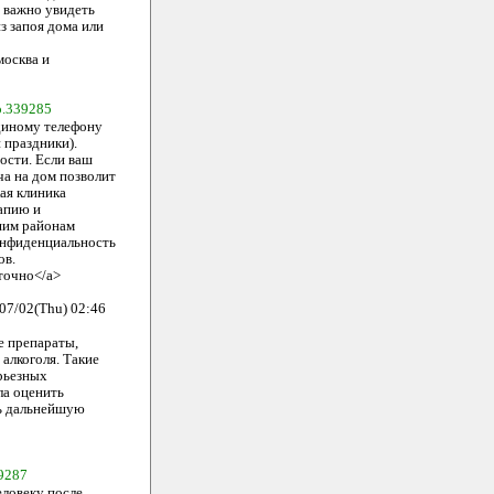
у важно увидеть
з запоя дома или
москва и
.339285
единому телефону
 праздники).
ости. Если ваш
ча на дом позволит
ая клиника
рапию и
шим районам
онфиденциальность
ов.
точно</a>
07/02(Thu) 02:46
е препараты,
алкоголя. Такие
рьезных
ла оценить
ть дальнейшую
9287
еловеку после