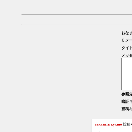
おな
Ｅメ
タイ
メッ
参照
暗証
投稿
заказать кухню
投稿