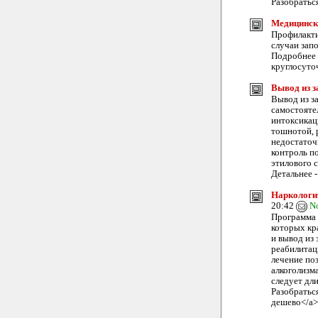
Разобраться
Медицинск
Профилакти
случаи запо
Подробнее т
круглосуто
Вывод из з
Вывод из за
самостояте
интоксикац
тошнотой, 
недостаточ
контроль п
этилового с
Детальнее -
Наркологич
20:42
N
Программа 
которых кр
и вывод из
реабилитац
лечение по
алкоголизма
следует дл
Разобраться
дешево</a>