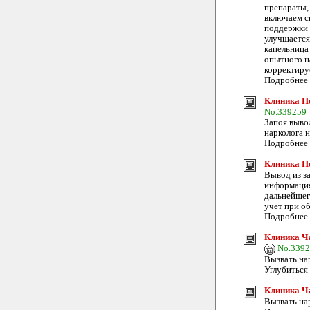
препараты,
включаем с
поддержки 
улучшается
капельница
опытного н
корректируе
Подробнее т
Клиника По
No.339259
Запоя выво
нарколога н
Подробнее -
Клиника П
Вывод из з
информация
дальнейшег
учет при о
Подробнее т
Клиника Ча
No.339
Вызвать на
Углубиться 
Клиника Ч
Вызвать на