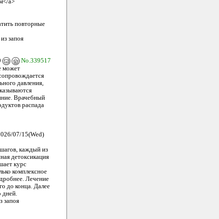
ом</a>
атить повторные
из запоя
0
No.339517
е может
 сопровождается
ьного давления,
оказываются
яние. Врачебный
одуктов распада
026/07/15(Wed)
 шагов, каждый из
нная детоксикация
шает курс
лько комплексное
одробнее. Лечение
го до конца. Далее
 дней.
з запоя