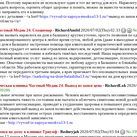
ия. Поэтому наркологи не используют один и тот же метод для всех. Нарколог
адать вопросы, оценить общее здоровье и понять, можно ли вывести человека и
 направить его в клинику.
я с деталями - <a href=
https://vyvod-iz-zapoya-moskva13-1.ru/>
вывод из запоя 
 область</a>
астный Медик 24. Стационар
-
RichardAmild
2026/07/02(Thu) 02:33
No
гко вызвать нарколога на дом в балашиху круглосуточно, просто позвонив по 
циализированного центра в любое время суток, любой день (даже в выходные и
а дом в Балашихе экстренная помощь при алкогольной и наркотической зависим
овек страдает от запоя или отравления алкоголем, не ждите срочный вызов вра
билизировать состояние и избежать тяжёлых последствий. Наша наркологическ
 полный комплекс услуг: вывод из запоя, кодирование, детоксикацию, психоте
ию. Опытные специалисты выезжают по любому адресу в Балашихе и ближай
 области. Мы работаем круглосуточно, гарантируем полную анонимность и к
ные не передаются третьим лицам, а врач приезжает без опознавательных знак
ут - <a href=
https://narkolog-na-dom-balashiha13.ru/>
нарколог на дом круглосу
еская клиника Частный Медик 24. Вывод из запоя цена
-
RichardLok
2026/
39286
льное лечение при запое рискованно. Человек может принимать несовместимы
о оценивать тяжесть состояния или пытаться облегчить симптомы новой дозой 
силивают интоксикацию, приводят к ухудшению здоровья и повышают риск се
й. Медицинский вывод из запоя позволяет действовать последовательно: снача
 затем провести снятие острых симптомов, восстановить организм и определи
чения алкогольной зависимости.
ьше -
http://vyvod-iz-zapoya-moskva13-1.ru
апоя на дому в клинике Триумф
-
Rodneyjah
2026/07/02(Thu) 03:04
No.33
ия 12 шагов в Москве это программа лечения зависимости, которая помогает ч