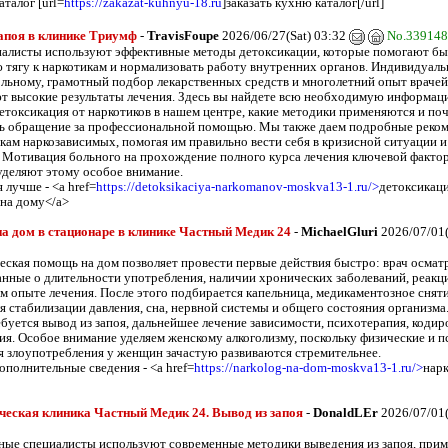
аталог [url=
https://zakazat-kuhnyu-18.ru
]заказать кухню каталог[/url]
апоя в клинике Триумф
-
TravisFoupe
2026/06/27(Sat) 03:32
No.339148
алисты используют эффективные методы детоксикации, которые помогают бы
 тягу к наркотикам и нормализовать работу внутренних органов. Индивидуал
льному, грамотный подбор лекарственных средств и многолетний опыт врачей
т высокие результаты лечения. Здесь вы найдете всю необходимую информаци
етоксикация от наркотиков в нашем центре, какие методики применяются и поч
ь обращение за профессиональной помощью. Мы также даем подробные реко
кам наркозависимых, помогая им правильно вести себя в кризисной ситуации и
 Мотивация больного на прохождение полного курса лечения ключевой фактор
уделяют этому особое внимание.
 лучше - <a href=
https://detoksikaciya-narkomanov-moskva13-1.ru/>
детоксикаци
 на дому</a>
а дом в стационаре в клинике Частный Медик 24
-
MichaelGluri
2026/07/01
еская помощь на дом позволяет провести первые действия быстро: врач осмат
анные о длительности употребления, наличии хронических заболеваний, реакци
 опыте лечения. После этого подбирается капельница, медикаментозное снят
ля стабилизации давления, сна, нервной системы и общего состояния организма
ебуется вывод из запоя, дальнейшее лечение зависимости, психотерапия, кодир
ия. Особое внимание уделяем женскому алкоголизму, поскольку физические и 
я злоупотребления у женщин зачастую развиваются стремительнее.
ополнительные сведения - <a href=
https://narkolog-na-dom-moskva13-1.ru/>
нарк
еская клиника Частный Медик 24. Вывод из запоя
-
DonaldLEr
2026/07/01
ые специалисты используют современные методики выведения из запоя, при