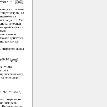
Wed) 21:41
льницы с солевыми
очищения крови от
нарколог на
ния пациента. Уже
шнота, головная
 быстрый эффект и
лную
качественная
зможно двигаться
е, так как для
u/>
нарколог вывод
) 09:10
инентного
ется в
 провести осмотр,
 ли лечение в
026/07/19(Sun)
 плохо переносит
анонимность,
. Вызов врача на