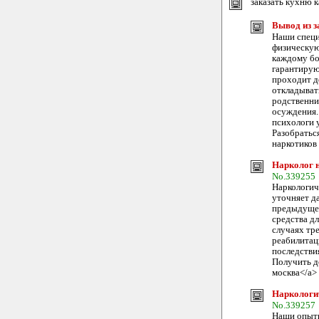
заказать кухню к
Вывод из з
Наши специ
физическую
каждому бо
гарантирую
проходит д
откладыват
родственни
осуждения.
психологи 
Разобраться
наркотиков
Нарколог н
No.339255
Наркологич
уточняет д
предыдущем
средства д
случаях тр
реабилитац
последстви
Получить д
москва</a>
Наркологич
No.339257
Наши опытн