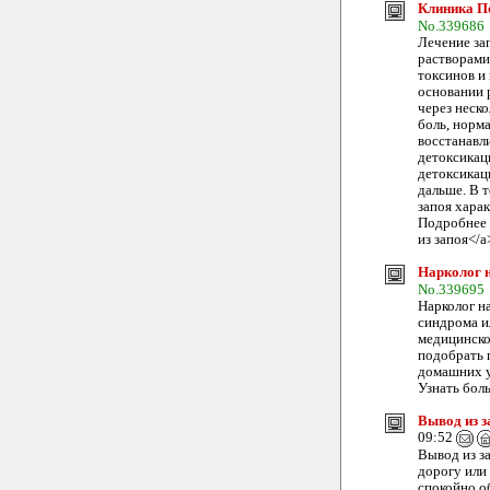
Клиника По
No.339686
Лечение за
растворами
токсинов и
основании 
через неск
боль, норм
восстанавл
детоксикац
детоксикац
дальше. В т
запоя хара
Подробнее м
из запоя</a
Нарколог н
No.339695
Нарколог на
синдрома и
медицинско
подобрать п
домашних у
Узнать бол
Вывод из з
09:52
Вывод из за
дорогу или
спокойно об