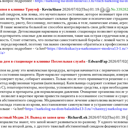
ь вопрос подробнее -
https://narkolog-na-dom-moskva13.ru/vrach-narkolog-na-
апоя в клинике Триумф
-
KevinAbase
2026/07/02(Thu) 01:19
No.33928
ый синдром, или ломка, это мучительное состояние, которое возникает при отк
ких веществ. Человек испытывает сильные физические и психические страдани
 тошноту, рвоту, бессонницу, потливость, дрожь в теле, панические атаки, агр
 В такие моменты больной не способен контролировать свои действия и нужда
й помощи. Детоксикация наркомана в условиях стационара позволяет купиров
редотвратить опасные для жизни осложнения, такие как острая сердечная или 
ность. Стоит отметить, что попытки самостоятельной борьбы с ломкой часто 
 передозировкой, поэтому так важно своевременно обратиться к профессионал
 вопрос подробнее - <a href=
https://detoksikaciya-narkomanov-moskva13-1.ru/>
/a>
а дом в стационаре в клинике Похмельная служба
-
EdwardFap
2026/07/02(
апоя на дому это комплексная процедура, которая начинается с первичного осм
и состояния пациента. Врач-нарколог оценивает уровень интоксикации, измеря
роверяет пульс, собирает анамнез. Только после этого принимается решение о 
етод инфузионная терапия (капельница). Капельница содержит солевые раств
и C), гепатопротекторы, ноотропы, успокоительные средства, а при необходим
екторы и препараты для нормализации давления. Очищение организма после у
 позволит в короткое время привести пациента в осознанное состояние и суще
я абстинентного синдрома. Медикаментозное лечение алкоголизма включает у
распада этанола из крови, восстановление самочувствие и устранение симптом
льше - <a href=
https://narkolog-na-dom-balashiha13-3.ru/>chastnyj-narkolog-n
стный Медик 24. Вывод из запоя цена
-
RichardLok
2026/07/02(Thu) 01:39
ециалисты знают, что запой может развиваться по-разному. У одного человек
 уже на второй день, у другого тяжелый абстинентный синдром формируется 