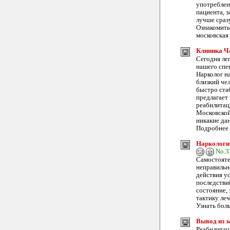
употреблен
пациента, з
лучше сразу
Ознакомитьс
московская
Клиника Ч
Сегодня ле
нашего спе
Нарколог н
близкий чел
быстро ста
предлагает
реабилитац
Московской
никакие дан
Подробнее т
Наркологич
No.3
Самостояте
неправильн
действия у
последстви
состояние,
тактику ле
Узнать бол
Вывод из з
Реабилитац