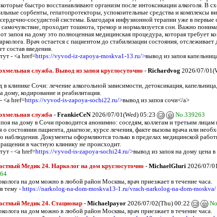
 которые быстро восстанавливают организм после интоксикации алкоголя. В с
ильные сорбенты, гепатопротекторы, успокоительные средства и комплексы в
сердечно-сосудистой системы. Благодаря инфузионной терапии уже в первые 
 самочувствие, проходит тошнота, тремор и нормализуется сон. Важно понима
 от запоя на дому это полноценная медицинская процедура, которая требует к
арколога. Врач остается с пациентом до стабилизации состояния, отслеживает
т состав введения.
ут - <a href=
https://vyvod-iz-zapoya-moskva1-13.ru/>
вывод из запоя капельниц
хмельная служба. Вывод из запоя круглосуточно
-
Richardvog
2026/07/01(
д в клинике Сочи: лечение алкогольной зависимости, детоксикация, капельниц
а дому, кодирование и реабилитация.
 <a href=
https://vyvod-is-zapoya-sochi22.ru/>
вывод из запоя сочи</a>
охмельная служба
-
FrankieCeN
2026/07/01(Wed) 05:23
No.339263
апоя на дому в Сочи проводится анонимно: соседям, коллегам и третьим лицам 
 о состоянии пациента, диагнозе, курсе лечения, факте вызова врача или необ
о наблюдения. Документы оформляются только в пределах медицинской работы
бращении в частную клинику не происходит.
ут - <a href=
https://vyvod-is-zapoya-sochi24.ru/>
вывод из запоя на дому цена в
стный Медик 24. Нарколог на дом круглосуточно
-
MichaelGluri
2026/07/0
264
рколога на дом можно в любой район Москвы, врач приезжает в течение часа.
в тему -
https://narkolog-na-dom-moskva13-1.ru/vrach-narkolog-na-dom-moskva/
астный Медик 24. Стационар
-
Michaelpayor
2026/07/02(Thu) 00:22
No
рколога на дом можно в любой район Москвы, врач приезжает в течение часа.