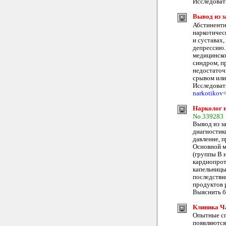
Исследоват
Вывод из з
Абстинентн
наркотичес
и суставах,
депрессию.
медицинско
синдром, п
недостаточ
срывом или
Исследовать
narkotikov<
Нарколог н
No.339283
Вывод из з
диагностик
давление, п
Основной м
(группы B 
кардиопрот
капельницы
последстви
продуктов 
Выяснить бо
Клиника Ча
Опытные сп
появляются