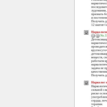
наркотичес
последоват
лудомании,
признать б
и постепен
Получить д
12 шагов</
Наркологич
No.3
Детоксикац
наркотичес
проводится
круглосуто
детоксикац
веществ, с
работаем к
наркологич
задача не п
качественн
Получить 
Нарколог 
Наркологич
сильной сла
риске осло
употреблен
сердца, пе
терапии.