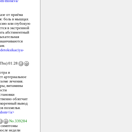
dom-moskva/
2
азе от приёма
я: боль в мышцах
ессию или глубокую
ется в экстренной
ать абстинентный
дыхательная
заканчиваются
ам.
detoksikaciya-
Thu) 01:28
отра и
ет артериальное
схеме лечения.
оры, витамины
ости
становки
ственно облегчит
скоренный вывод
ов похмелья.
a-dom</a>
No.339284
а симптомы
после недели