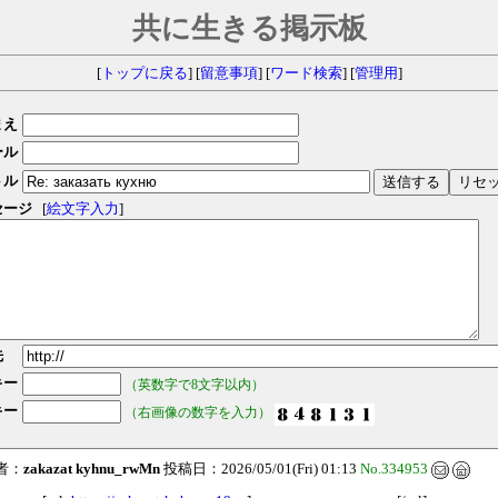
共に生きる掲示板
[
トップに戻る
] [
留意事項
] [
ワード検索
] [
管理用
]
まえ
ール
トル
セージ
[
絵文字入力
]
先
キー
（英数字で8文字以内）
キー
（右画像の数字を入力）
者：
zakazat kyhnu_rwMn
投稿日：2026/05/01(Fri) 01:13
No.334953